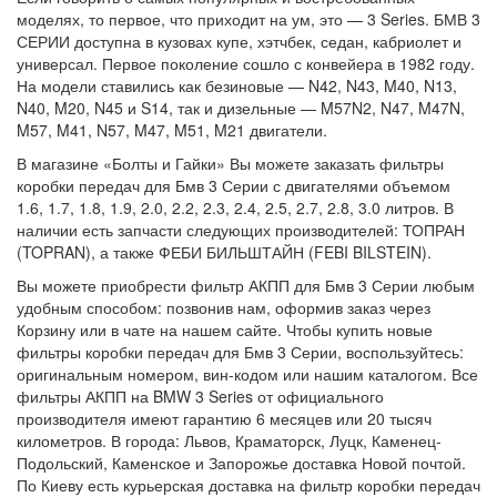
моделях, то первое, что приходит на ум, это — 3 Series. БМВ 3
СЕРИИ доступна в кузовах купе, хэтчбек, седан, кабриолет и
универсал. Первое поколение сошло с конвейера в 1982 году.
На модели ставились как безиновые — N42, N43, M40, N13,
N40, M20, N45 и S14, так и дизельные — M57N2, N47, M47N,
M57, M41, N57, M47, M51, M21 двигатели.
В магазине «Болты и Гайки» Вы можете заказать фильтры
коробки передач для Бмв 3 Серии с двигателями объемом
1.6, 1.7, 1.8, 1.9, 2.0, 2.2, 2.3, 2.4, 2.5, 2.7, 2.8, 3.0 литров. В
наличии есть запчасти следующих производителей: ТОПРАН
(TOPRAN), а также ФЕБИ БИЛЬШТАЙН (FEBI BILSTEIN).
Вы можете приобрести фильтр АКПП для Бмв 3 Серии любым
удобным способом: позвонив нам, оформив заказ через
Корзину или в чате на нашем сайте. Чтобы купить новые
фильтры коробки передач для Бмв 3 Серии, воспользуйтесь:
оригинальным номером, вин-кодом или нашим каталогом. Все
фильтры АКПП на BMW 3 Series от официального
производителя имеют гарантию 6 месяцев или 20 тысяч
километров. В города: Львов, Краматорск, Луцк, Каменец-
Подольский, Каменское и Запорожье доставка Новой почтой.
По Киеву есть курьерская доставка на фильтр коробки передач