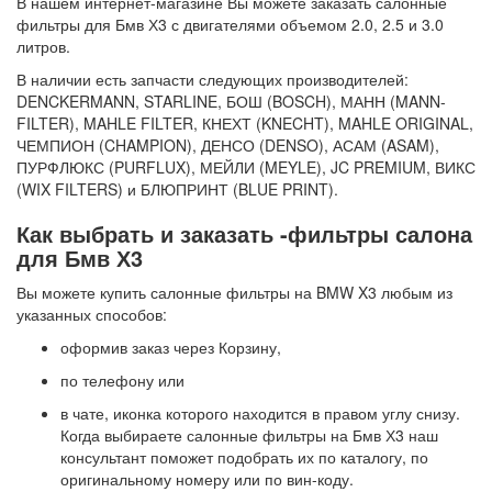
В нашем интернет-магазине Вы можете заказать салонные
фильтры для Бмв Х3 с двигателями объемом 2.0, 2.5 и 3.0
литров.
В наличии есть запчасти следующих производителей:
DENCKERMANN, STARLINE, БОШ (BOSCH), МАНН (MANN-
FILTER), MAHLE FILTER, КНЕХТ (KNECHT), MAHLE ORIGINAL,
ЧЕМПИОН (CHAMPION), ДЕНСО (DENSO), АСАМ (ASAM),
ПУРФЛЮКС (PURFLUX), МЕЙЛИ (MEYLE), JC PREMIUM, ВИКС
(WIX FILTERS) и БЛЮПРИНТ (BLUE PRINT).
Как выбрать и заказать -фильтры салона
для Бмв Х3
Вы можете купить салонные фильтры на BMW X3 любым из
указанных способов:
оформив заказ через Корзину,
по телефону или
в чате, иконка которого находится в правом углу снизу.
Когда выбираете салонные фильтры на Бмв Х3 наш
консультант поможет подобрать их по каталогу, по
оригинальному номеру или по вин-коду.