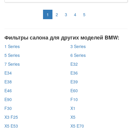
1
2
3
4
5
Фильтры салона для других моделей BMW:
1 Series
3 Series
5 Series
6 Series
7 Series
E32
E34
E36
E38
E39
E46
E60
E90
F10
F30
X1
X3 F25
X5
X5 E53
X5 E70