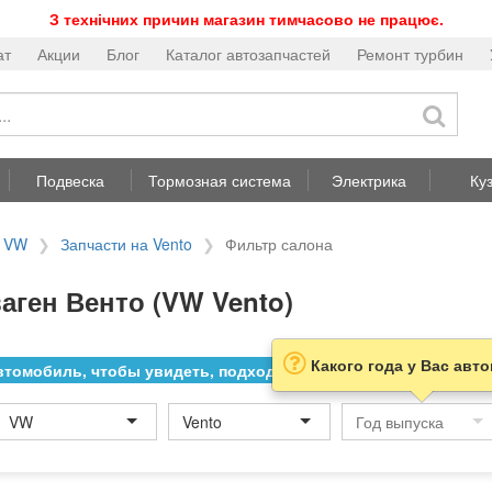
З технічних причин магазин тимчасово не працює.
ат
Акции
Блог
Каталог автозапчастей
Ремонт турбин
Подвеска
Тормозная система
Электрика
Ку
а VW
Запчасти на Vento
Фильтр салона
аген Венто (VW Vento)
Какого года у Вас авт
томобиль, чтобы увидеть, подходит ли товар к нему
VW
Vento