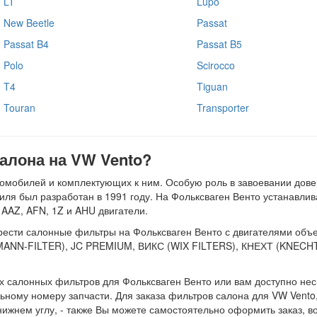
LT
Lupo
New Beetle
Passat
Passat B4
Passat B5
Polo
Scirocco
T4
Tiguan
Touran
Transporter
алона на VW Vento?
томобилей и комплектующих к ним. Особую роль в завоевании дове
иля был разработан в 1991 году. На Фольксваген Венто устанавлив
, AAZ, AFN, 1Z и AHU двигатели.
ти салонные фильтры на Фольксваген Венто с двигателями объемом 
(MANN-FILTER), JC PREMIUM, ВИКС (WIX FILTERS), КНЕХТ (KNECHT
 салонных фильтров для Фольксваген Венто или вам доступно неск
ьному номеру запчасти. Для заказа фильтров салона для VW Vento
м нижнем углу, - также Вы можете самостоятельно оформить заказ, 