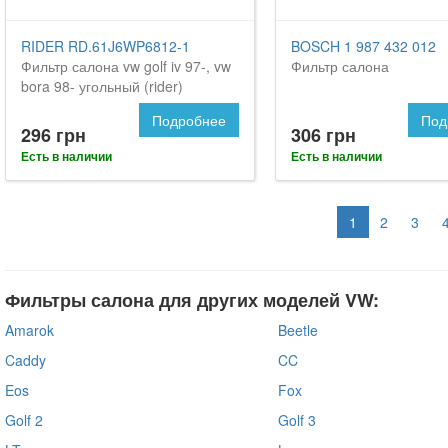
RIDER RD.61J6WP6812-1
BOSCH 1 987 432 012
Фильтр салона vw golf iv 97-, vw
Фильтр салона
bora 98- угольный (rider)
Подробнее
Под
296 грн
306 грн
Есть в наличии
Есть в наличии
1
2
3
Фильтры салона для других моделей VW:
Amarok
Beetle
Caddy
CC
Eos
Fox
Golf 2
Golf 3