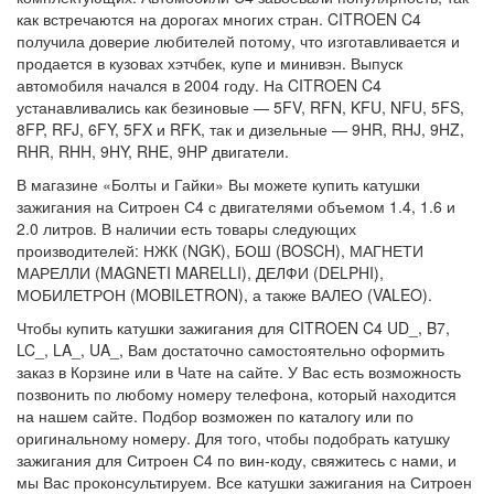
как встречаются на дорогах многих стран. CITROEN C4
получила доверие любителей потому, что изготавливается и
продается в кузовах хэтчбек, купе и минивэн. Выпуск
автомобиля начался в 2004 году. На CITROEN C4
устанавливались как безиновые — 5FV, RFN, KFU, NFU, 5FS,
8FP, RFJ, 6FY, 5FX и RFK, так и дизельные — 9HR, RHJ, 9HZ,
RHR, RHH, 9HY, RHE, 9HP двигатели.
В магазине «Болты и Гайки» Вы можете купить катушки
зажигания на Ситроен С4 с двигателями объемом 1.4, 1.6 и
2.0 литров. В наличии есть товары следующих
производителей: НЖК (NGK), БОШ (BOSCH), МАГНЕТИ
МАРЕЛЛИ (MAGNETI MARELLI), ДЕЛФИ (DELPHI),
МОБИЛЕТРОН (MOBILETRON), а также ВАЛЕО (VALEO).
Чтобы купить катушки зажигания для CITROEN C4 UD_, B7,
LC_, LA_, UA_, Вам достаточно самостоятельно оформить
заказ в Корзине или в Чате на сайте. У Вас есть возможность
позвонить по любому номеру телефона, который находится
на нашем сайте. Подбор возможен по каталогу или по
оригинальному номеру. Для того, чтобы подобрать катушку
зажигания для Ситроен С4 по вин-коду, свяжитесь с нами, и
мы Вас проконсультируем. Все катушки зажигания на Ситроен