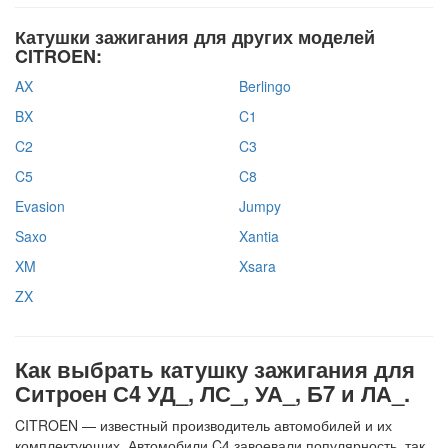
Катушки зажигания для других моделей
CITROEN:
AX
Berlingo
BX
C1
C2
C3
C5
C8
Evasion
Jumpy
Saxo
Xantia
XM
Xsara
ZX
Как выбрать катушку зажигания для
Ситроен С4 УД_, ЛС_, УА_, Б7 и ЛА_.
CITROEN — известный производитель автомобилей и их
комплектующих. Автомобили C4 завоевали популярность, так