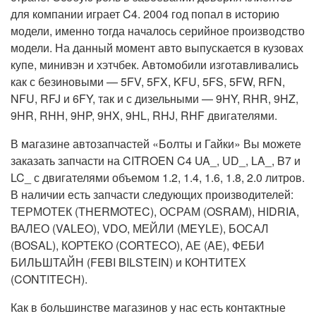
для компании играет C4. 2004 год попал в историю
модели, именно тогда началось серийное производство
модели. На данный момент авто выпускается в кузовах
купе, минивэн и хэтчбек. Автомобили изготавливались
как с безиновыми — 5FV, 5FX, KFU, 5FS, 5FW, RFN,
NFU, RFJ и 6FY, так и с дизельными — 9HY, RHR, 9HZ,
9HR, RHH, 9HP, 9HX, 9HL, RHJ, RHF двигателями.
В магазине автозапчастей «Болты и Гайки» Вы можете
заказать запчасти на CITROEN C4 UA_, UD_, LA_, B7 и
LC_ с двигателями объемом 1.2, 1.4, 1.6, 1.8, 2.0 литров.
В наличии есть запчасти следующих производителей:
ТЕРМОТЕК (THERMOTEC), ОСРАМ (OSRAM), HIDRIA,
ВАЛЕО (VALEO), VDO, МЕЙЛИ (MEYLE), БОСАЛ
(BOSAL), КОРТЕКО (CORTECO), АЕ (AE), ФЕБИ
БИЛЬШТАЙН (FEBI BILSTEIN) и КОНТИТЕХ
(CONTITECH).
Как в большинстве магазинов у нас есть контактные