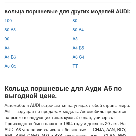
Кольца поршневые для других моделей AUDI:
100
80
80 B3
80 B4
90
A3
A4
A4 B5
A4 B6
A6 C4
A6 C5
TT
Кольца поршневые для Ауди А6 по
выгодной цене.
Автомобили AUDI встречаются на улицах любой страны мира.
A6 — ведущая по продажам модель. Автомобиль продается
на рынке в следующих типах кузова: седан, универсал.
Производство было начато в 1994 году и длилось 20 лет. На
AUDI A6 устанавливались как безиновые — CHJA, AAN, BCY,
AML, ASM, CAED, ALG и BXA, так и дизельные — CLAA, AWX,