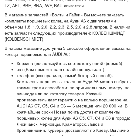
1Z, AEL, BRE, BNA, AVF, BAU двигатели.
В магазине запчастей «Болты и Гайки» Вы можете заказать
комплекты поршневых колец на Ауди А6 с двигателями
объемом 1.8, 1.9, 2.0, 2.2, 2.3, 2.5, 2.6 и 2.8 литров. В наличии
есть запчасти следующих производителей: КОЛБЕНШМИДТ
(KOLBENSCHMIDT).
В нашем магазине доступны 3 способа оформления заказа на
кольца поршневые для AUDI A6:
Корзина (воспользуйтесь соответствующей формой);
чат (Вам поможет наш онлайн-консультант);
телефон (как правило, самый быстрый способ).
Комплекты поршневых колец на Ауди А6 можно выбрать
такими тремя способами: по оригинальному номеру, по
вин-коду или по каталогу товаров. Каждый
производитель дает гарантию на кольцо поршневое на
AUDI A6 C7, C5, C4 и C6 — 6 месяцев или 20 000 км. В
кратчайшие сроки Новая почта доставит комплекты
поршневых колец для Ауди А6 С5, С7, С4 и С6 в города:
Лисичанск, Черновцы, Краматорск, Львов и
Кропивницкий. Курьеры доставляют по Киеву. Вы лично