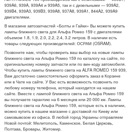
939A6, 939A, 939A4 и 939A5, так и с дизельными — 939A2,
939B4, 939A3, 939B3, 939A8, 937A8, 939A1, 844A2, 939A9
двигателями.
В магазине автозапчастей «Болты и Гайки» Вы можете купить
лампы ближнего света для Альфа Ромео 159 с двигателями
объемом 1.8, 1.9, 2.0, 2.2, 2.4, 3.2 литров. В наличии есть
товары следующих производителей: ОСРАМ (OSRAM).
Позвоните нам, чтобы проверить ваш выбор на новые лампы
ближнего света на Альфа Ромео 159 по каталогу на сайте, по
оригинальному номеру запчасти или по вин-коду автомобиля.
Чтобы купить лампы ближнего света на ALFA ROMEO 159 939,
Вам достаточно самостоятельно оформить заказ в Корзине
или в Чате на сайте. У Вас есть возможность позвонить по
любому номеру телефона, который находится на нашем
сайте. Вместе с лампой ближнего света на Альфа Ромео 159
вы получаете гарантию на 6 месяцев или 20 000 км. Лампы
ближнего света на Альфа Ромео 159, которые есть в наличии,
можно купить в нашем магазине с доставкой по Киеву или
самовывозом из офиса. В любой город Украины отправляем
Новой почтой: Мелитополь, Каменское, Белая Церковь,
Полтава, Бровары, Житомир.