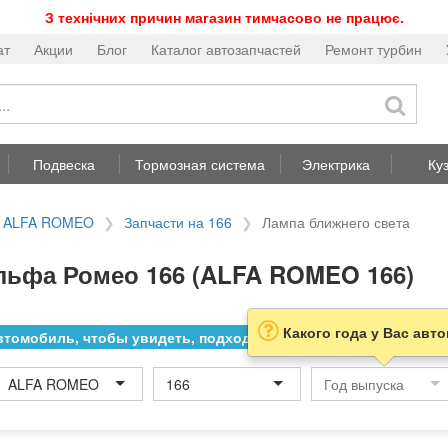
З технічних причин магазин тимчасово не працює.
ат
Акции
Блог
Каталог автозапчастей
Ремонт турбин
Подвеска
Тормозная система
Электрика
Ку
а ALFA ROMEO
Запчасти на 166
Лампа ближнего света
льфа Ромео 166 (ALFA ROMEO 166)
Какого года у Вас авт
томобиль, чтобы увидеть, подходит ли товар к нему
ALFA ROMEO
166