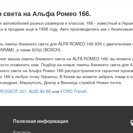
света на Альфа Ромео 166.
втомобилей разных размеров и классов. 166 - известный в Украи
сь в продаже ещё в 1998 году. Авто производились как с безиновы
ь лампы ближнего света для ALFA ROMEO 166 936 с двигателями объ
OSRAM), а также БОШ (BOSCH).
ния заказа лампы ближнего света на ALFA ROMEO 166: вы можете 
просто позвонить нам. Подбор на новые лампы ближнего света для 
жнего света на Альфа Ромео 166 распространяется гарантия произ
 166 в любую точку Украины. В Киеве вы можете забрать товар в
ександрия, Мариуполь, Днепр и Винница службой Новая почта.
PEUGEOT 307
,
AUDI A4 B5
или
FORD Transit
.
Полезная информация
Контакты