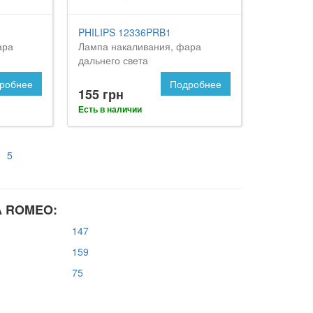
PHILIPS 12336PRB1
ара
Лампа накаливания, фара
дальнего света
робнее
Подробнее
155 грн
Есть в наличии
5
A ROMEO:
147
159
75