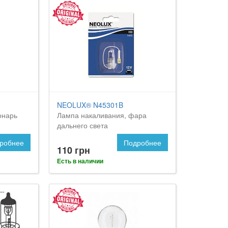
NEOLUX® N45301B
онарь
Лампа накаливания, фара
дальнего света
робнее
Подробнее
110 грн
Есть в наличии