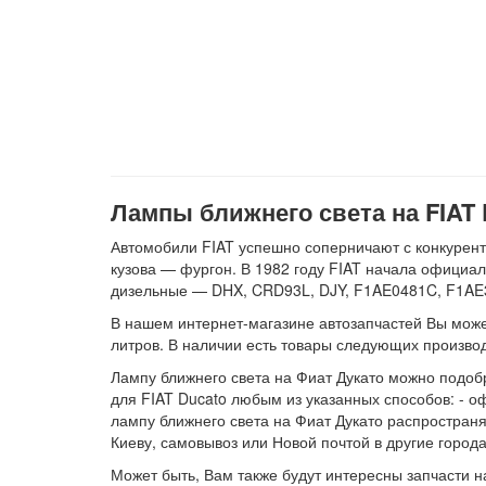
Лампы ближнего света на FIAT Du
Автомобили FIAT успешно соперничают с конкурент
кузова — фургон. В 1982 году FIAT начала официал
дизельные — DHX, CRD93L, DJY, F1AE0481C, F1AE3
В нашем интернет-магазине автозапчастей Вы можете 
литров. В наличии есть товары следующих произ
Лампу ближнего света на Фиат Дукато можно подобр
для FIAT Ducato любым из указанных способов: - офо
лампу ближнего света на Фиат Дукато распространяе
Киеву, самовывоз или Новой почтой в другие города
Может быть, Вам также будут интересны запчасти 