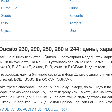
Palio
Panda
Punto Evo
Qubo
Scudo
Seicento
Stilo
Tempra
Ulysse
Uno
cato 230, 290, 250, 280 и 244: цены, хар
ами на рынках всех стран. Ducato — популярная модель этой мар
ьный выпуск авто. На машины устанавливались как безиновые — 16
481D, F1AE3481E, 230A2, D9B, 280A1 и F1CE3481N двигатели.
заказать лампы ближнего света для Фиат Дукато с двигателями объемо
водителей: БОШ (BOSCH) и ОСРАМ (OSRAM).
ать тремя способами: по оригинальному номеру, по вин-коду и по 
рмив заказ через Корзину, - по телефону или - в чате, иконка кот
тся на 6 месяцев/20 000 км. У нас есть такие виды доставок на л
 Украины: Харьков, Винница, Белая Церковь, Кривой Рог и Чернигов
на
AUDI A4 B5
,
AUDI A4 B6
,
PEUGEOT 307
.