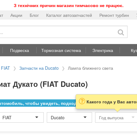
З технічних причин магазин тимчасово не працює.
ат
Акции
Блог
Каталог автозапчастей
Ремонт турбин
Подвеска
Тормозная система
Электрика
Ку
 FIAT
Запчасти на Ducato
Лампа ближнего света
ат Дукато (FIAT Ducato)
Какого года у Вас авт
томобиль, чтобы увидеть, подходит ли товар к нему
FIAT
Ducato