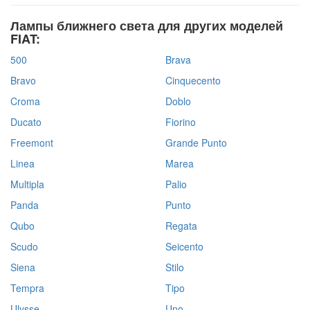
Лампы ближнего света для других моделей
FIAT:
500
Brava
Bravo
Cinquecento
Croma
Doblo
Ducato
Fiorino
Freemont
Grande Punto
Linea
Marea
Multipla
Palio
Panda
Punto
Qubo
Regata
Scudo
Seicento
Siena
Stilo
Tempra
Tipo
Ulysse
Uno