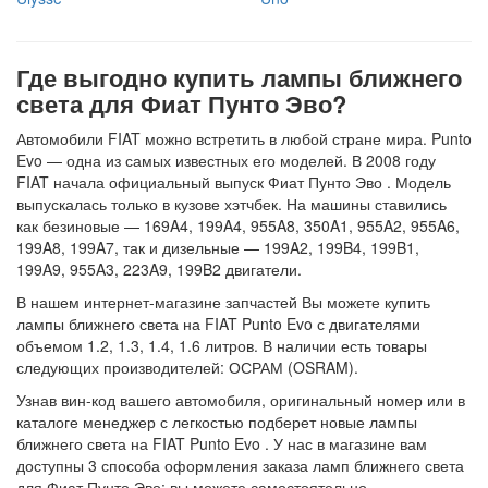
Где выгодно купить лампы ближнего
света для Фиат Пунто Эво?
Автомобили FIAT можно встретить в любой стране мира. Punto
Evo — одна из самых известных его моделей. В 2008 году
FIAT начала официальный выпуск Фиат Пунто Эво . Модель
выпускалась только в кузове хэтчбек. На машины ставились
как безиновые — 169A4, 199A4, 955A8, 350A1, 955A2, 955A6,
199A8, 199A7, так и дизельные — 199A2, 199B4, 199B1,
199A9, 955A3, 223A9, 199B2 двигатели.
В нашем интернет-магазине запчастей Вы можете купить
лампы ближнего света на FIAT Punto Evo с двигателями
объемом 1.2, 1.3, 1.4, 1.6 литров. В наличии есть товары
следующих производителей: ОСРАМ (OSRAM).
Узнав вин-код вашего автомобиля, оригинальный номер или в
каталоге менеджер с легкостью подберет новые лампы
ближнего света на FIAT Punto Evo . У нас в магазине вам
доступны 3 способа оформления заказа ламп ближнего света
для Фиат Пунто Эво: вы можете самостоятельно