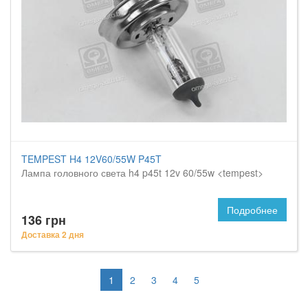
TEMPEST H4 12V60/55W P45T
Лампа головного света h4 p45t 12v 60/55w <tempest>
Подробнее
136 грн
Доставка 2 дня
1
2
3
4
5