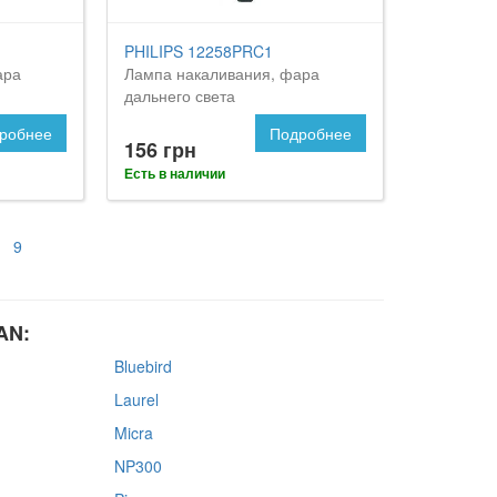
PHILIPS 12258PRC1
ара
Лампа накаливания, фара
дальнего света
робнее
Подробнее
156 грн
Есть в наличии
9
AN:
Bluebird
Laurel
Micra
NP300