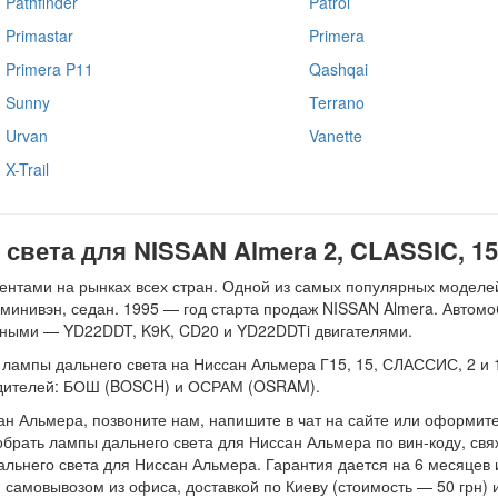
Pathfinder
Patrol
Primastar
Primera
Primera P11
Qashqai
Sunny
Terrano
Urvan
Vanette
X-Trail
света для NISSAN Almera 2, CLASSIC, 15,
нтами на рынках всех стран. Одной из самых популярных моделей
, минивэн, седан. 1995 — год старта продаж NISSAN Almera. Авто
ьными — YD22DDT, K9K, CD20 и YD22DDTi двигателями.
ампы дальнего света на Ниссан Альмера Г15, 15, СЛАССИС, 2 и 1 с 
водителей: БОШ (BOSCH) и ОСРАМ (OSRAM).
сан Альмера, позвоните нам, напишите в чат на сайте или оформите
обрать лампы дальнего света для Ниссан Альмера по вин-коду, свя
альнего света для Ниссан Альмера. Гарантия дается на 6 месяцев 
 самовывозом из офиса, доставкой по Киеву (стоимость — 50 грн) и