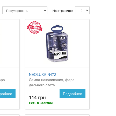
На странице:
NEOLUX® N472
ара
Лампа накаливания, фара
дальнего света
робнее
Подробнее
114 грн
Есть в наличии