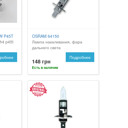
W P45T
OSRAM 64150
h4 p45t
Лампа накаливания, фара
дальнего света
робнее
Подробнее
148 грн
Есть в наличии