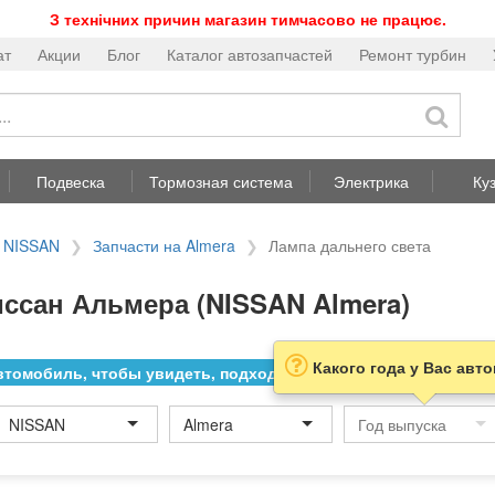
З технічних причин магазин тимчасово не працює.
ат
Акции
Блог
Каталог автозапчастей
Ремонт турбин
Подвеска
Тормозная система
Электрика
Ку
а NISSAN
Запчасти на Almera
Лампа дальнего света
ссан Альмера (NISSAN Almera)
Какого года у Вас авт
томобиль, чтобы увидеть, подходит ли товар к нему
NISSAN
Almera