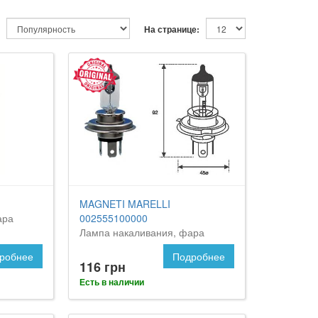
На странице:
MAGNETI MARELLI
ара
002555100000
Лампа накаливания, фара
дальнего света
робнее
Подробнее
116 грн
Есть в наличии