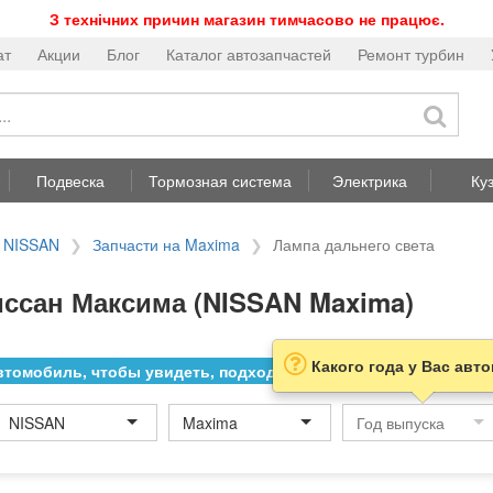
З технічних причин магазин тимчасово не працює.
ат
Акции
Блог
Каталог автозапчастей
Ремонт турбин
Подвеска
Тормозная система
Электрика
Ку
а NISSAN
Запчасти на Maxima
Лампа дальнего света
иссан Максима (NISSAN Maxima)
Какого года у Вас авт
томобиль, чтобы увидеть, подходит ли товар к нему
NISSAN
Maxima