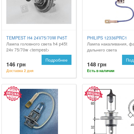
TEMPEST H4 24V75/70W P45T
PHILIPS 12336PRC1
Лампа головного света h4 p45t
Лампа накаливания, ф
24v 75/70w <tempest>
дальнего света
Подробнее
Под
146 грн
148 грн
Доставка 2 дня
Есть в наличии