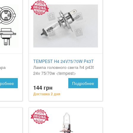
TEMPEST H4 24V75/70W P43T
ара
Лампа головного света h4 p43t
24v 75/70w <tempest>
робнее
Подробнее
144 грн
Доставка 2 дня