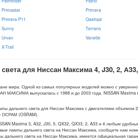
Pathfinder
Patrol
Primastar
Primera
Primera P11
Qashqai
Sunny
Terrano
Urvan
Vanette
X-Trail
вета для Ниссан Максима 4, J30, 2, А33, 
ане мира. Одной из самых популярных моделей можно с уверенно
АН МАКСИМА выпускалась с 1988 и до 2003 года. NISSAN Maxima в
мпы дальнего света для Ниссан Максима с двигателями объемом 2.0,
же ОСРАМ (OSRAM).
SAN Maxima 3, A32, J30, 5, QX32, QX33, 2, A33 и 4 любым удобны
новые лампы дальнего света на Ниссан Максима, сообщите нам ном
пы дальнего света на Ниссан Максима, имеется официальная гаран