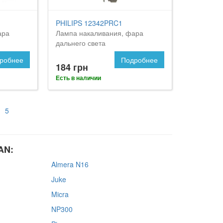
PHILIPS 12342PRC1
ара
Лампа накаливания, фара
дальнего света
робнее
Подробнее
184 грн
Есть в наличии
5
AN:
Almera N16
Juke
Micra
NP300