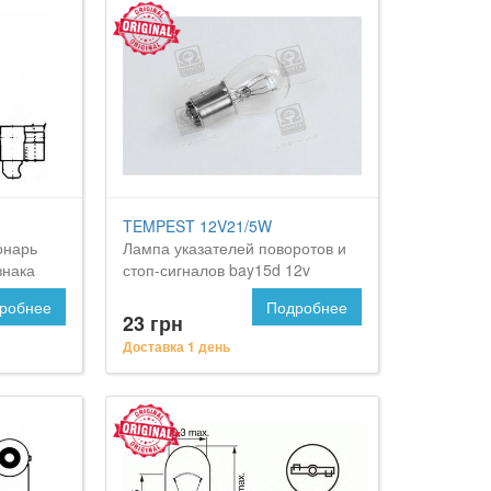
TEMPEST 12V21/5W
онарь
Лампа указателей поворотов и
знака
стоп-сигналов bay15d 12v
p21/5w <tempest>
робнее
Подробнее
23 грн
Доставка 1 день