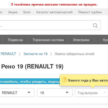
З технічних причин магазин тимчасово не працює.
ат
Акции
Блог
Каталог автозапчастей
Ремонт турбин
Подвеска
Тормозная система
Электрика
Ку
а RENAULT
Запчасти на 19
Лампа габаритных огней
Рено 19 (RENAULT 19)
Какого года у Вас авт
томобиль, чтобы увидеть, подходит ли товар к нему
RENAULT
19