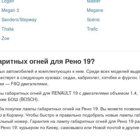
Logan
Master
Megan 3
Megane
Sandero/Stepway
Scénic
Thalia
Trafic
Zoe
аритных огней для Рено 19?
ых автомобилей и комплектующих к ним. Среди всех моделей выде
ществует в следующих кузовах: седан, кабриолет, хэтчбек и фургон
ными — F8Q двигателями.
 габаритных огней для RENAULT 19 с двигателями объемом 1.4, 1.7
акже БОШ (BOSCH).
ба покупки лампы габаритных огней на Рено 19. Вы можете позвони
р в Корзину. Чтобы быстро и правильно подобрать новые лампы га
льный номер. Гарантия на лампу габаритных огней для Рено 19 рас
 Рено 19: курьером по Киеву, самовывоз или Новой почтой в другие