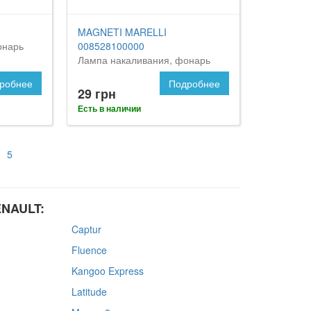
MAGNETI MARELLI
онарь
008528100000
Лампа накаливания, фонарь
сигнала торможения
робнее
Подробнее
29 грн
Есть в наличии
5
ENAULT:
Captur
Fluence
Kangoo Express
Latitude