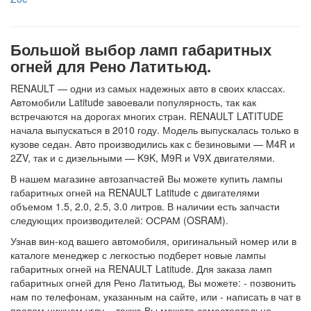
Большой выбор ламп габаритных
огней для Рено Латитьюд.
RENAULT — одни из самых надежных авто в своих классах.
Автомобили Latitude завоевали популярность, так как
встречаются на дорогах многих стран. RENAULT LATITUDE
начала выпускаться в 2010 году. Модель выпускалась только в
кузове седан. Авто производились как с безиновыми — M4R и
2ZV, так и с дизельными — K9K, M9R и V9X двигателями.
В нашем магазине автозапчастей Вы можете купить лампы
габаритных огней на RENAULT Latitude с двигателями
объемом 1.5, 2.0, 2.5, 3.0 литров. В наличии есть запчасти
следующих производителей: ОСРАМ (OSRAM).
Узнав вин-код вашего автомобиля, оригинальный номер или в
каталоге менеджер с легкостью подберет новые лампы
габаритных огней на RENAULT Latitude. Для заказа ламп
габаритных огней для Рено Латитьюд, Вы можете: - позвонить
нам по телефонам, указанным на сайте, или - написать в чат в
правом нижнем углу, - также Вы можете самостоятельно