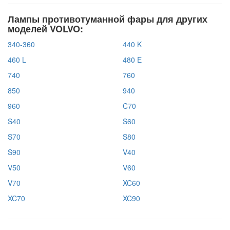
Лампы противотуманной фары для других
моделей VOLVO:
340-360
440 K
460 L
480 E
740
760
850
940
960
C70
S40
S60
S70
S80
S90
V40
V50
V60
V70
XC60
XC70
XC90