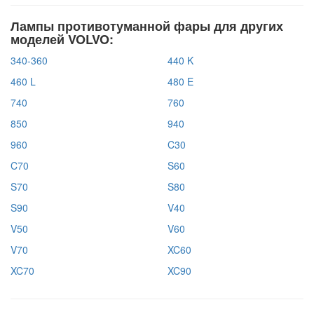
Лампы противотуманной фары для других
моделей VOLVO:
340-360
440 K
460 L
480 E
740
760
850
940
960
C30
C70
S60
S70
S80
S90
V40
V50
V60
V70
XC60
XC70
XC90