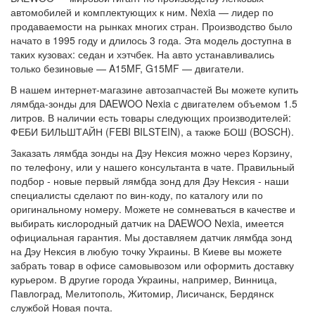
автомобилей и комплектующих к ним. Nexia — лидер по
продаваемости на рынках многих стран. Производство было
начато в 1995 году и длилось 3 года. Эта модель доступна в
таких кузовах: седан и хэтчбек. На авто устанавливались
только безиновые — A15MF, G15MF — двигатели.
В нашем интернет-магазине автозапчастей Вы можете купить
лямбда-зонды для DAEWOO Nexia с двигателем объемом 1.5
литров. В наличии есть товары следующих производителей:
ФЕБИ БИЛЬШТАЙН (FEBI BILSTEIN), а также БОШ (BOSCH).
Заказать лямбда зонды на Дэу Нексия можно через Корзину,
по телефону, или у нашего консультанта в чате. Правильный
подбор - новые первый лямбда зонд для Дэу Нексия - наши
специалисты сделают по вин-коду, по каталогу или по
оригинальному номеру. Можете не сомневаться в качестве и
выбирать кислородный датчик на DAEWOO Nexia, имеется
официальная гарантия. Мы доставляем датчик лямбда зонд
на Дэу Нексия в любую точку Украины. В Киеве вы можете
забрать товар в офисе самовывозом или оформить доставку
курьером. В другие города Украины, например, Винница,
Павлоград, Мелитополь, Житомир, Лисичанск, Бердянск
службой Новая почта.