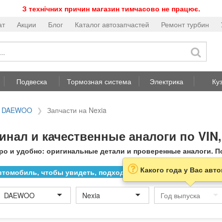
З технічних причин магазин тимчасово не працює.
ат
Акции
Блог
Каталог автозапчастей
Ремонт турбин
Подвеска
Тормозная система
Электрика
Ку
на DAEWOO
Запчасти на Nexia
инал и качественные аналоги по VIN,
ро и удобно: оригинальные детали и проверенные аналоги. Под
Какого года у Вас авт
томобиль, чтобы увидеть, подходит ли товар к нему
DAEWOO
Nexia