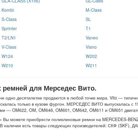
GLA-CLASS (X156)
GL-Class
Kombi
M-Class
S-Class
SL
Sprinter
T1
T2/LN1
Vaneo
V-Class
Viano
W124
W202
W210
W211
ремней для Мерседес Вито.
 одно десятилетие продаются в любой точке мира. Vito — типичн
скалась только в кузове фургон. МЕРСЕДЕС ВИТО выпускалась с 19
ными — OM622, OM, OM646, OM601, OM642, OM611 и OM651 двигат
и» Вы можете приобрести поликлиновые ремни на MERCEDES-BENZ V
итров. В наличии есть товары следующих производителей: СКФ (SKF)