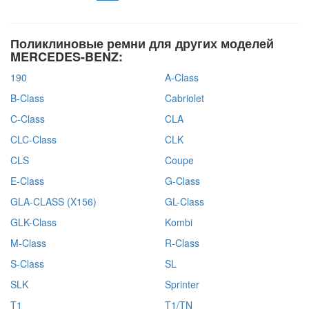
Поликлиновые ремни для других моделей
MERCEDES-BENZ:
190
A-Class
B-Class
Cabriolet
C-Class
CLA
CLC-Class
CLK
CLS
Coupe
E-Class
G-Class
GLA-CLASS (X156)
GL-Class
GLK-Class
Kombi
M-Class
R-Class
S-Class
SL
SLK
Sprinter
T1
T1/TN