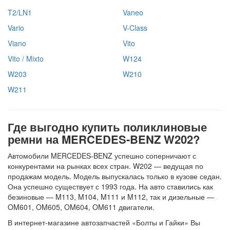
T2/LN1
Vaneo
Vario
V-Class
Viano
Vito
Vito / Mixto
W124
W203
W210
W211
Где выгодно купить поликлиновые
ремни на MERCEDES-BENZ W202?
Автомобили MERCEDES-BENZ успешно соперничают с
конкурентами на рынках всех стран. W202 — ведущая по
продажам модель. Модель выпускалась только в кузове седан.
Она успешно существует с 1993 года. На авто ставились как
безиновые — M113, M104, M111 и M112, так и дизельные —
OM601, OM605, OM604, OM611 двигатели.
В интернет-магазине автозапчастей «Болты и Гайки» Вы