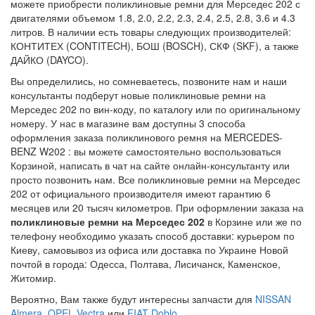
можете приобрести поликлиновые ремни для Мерседес 202 с
двигателями объемом 1.8, 2.0, 2.2, 2.3, 2.4, 2.5, 2.8, 3.6 и 4.3
литров. В наличии есть товары следующих производителей:
КОНТИТЕХ (CONTITECH), БОШ (BOSCH), СКФ (SKF), а также
ДАЙКО (DAYCO).
Вы определились, но сомневаетесь, позвоните нам и наши
консультанты подберут новые поликлиновые ремни на
Мерседес 202 по вин-коду, по каталогу или по оригинальному
номеру. У нас в магазине вам доступны 3 способа
оформления заказа поликлинового ремня на MERCEDES-
BENZ W202 : вы можете самостоятельно воспользоваться
Корзиной, написать в чат на сайте онлайн-консультанту или
просто позвонить нам. Все поликлиновые ремни на Мерседес
202 от официального производителя имеют гарантию 6
месяцев или 20 тысяч километров. При оформлении заказа на
поликлиновые ремни на Мерседес 202
в Корзине или же по
телефону необходимо указать способ доставки: курьером по
Киеву, самовывоз из офиса или доставка по Украине Новой
почтой в города: Одесса, Полтава, Лисичанск, Каменское,
Житомир.
Вероятно, Вам также будут интересны запчасти для
NISSAN
Almera
,
OPEL Vectra
или
FIAT Doblo
.