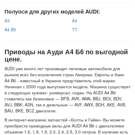
Полуоси для других моделей AUDI:
A3
A4
A4 B5
TT
Приводы на Ауди А4 Б6 по выгодной
цене.
AUDI уже много лет производит легковые автомобили для
рынков всех без исключения стран Америки, Европы и Азии.
A4 B6 - известный в Украине представитель этой марки.
Начиная с 2000 года выпускается модель. Машина существует
в следующих кузовах: универсал, седан. На AUDI A4 B6
ставились как безиновые — BFB, AVK, AWA, BBJ, BEX, BDV,
AVJ, BBK, ASN, так и дизельные — AVF, AWX, BDH, AKE, AVB,
BAU, BKE, BCZ двигатели.
В интернет-магазине запчастей «Болты и Гайки» Вы можете
приобрести приводные валы для AUDI A4 B6 с двигателями
объемом 1.6, 1.8, 1.9, 2.0, 2.4, 2.5, 3.0 литров. В наличии есть