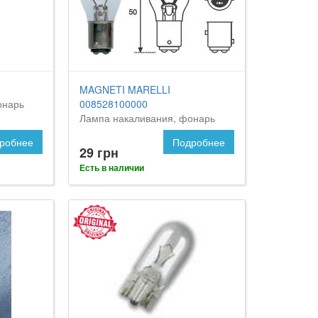
MAGNETI MARELLI
онарь
008528100000
Лампа накаливания, фонарь
сигнала торможения
робнее
Подробнее
29 грн
Есть в наличии