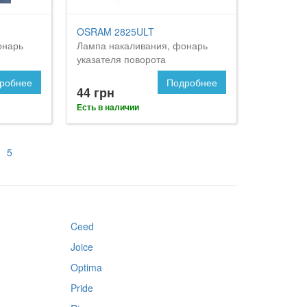
OSRAM 2825ULT
онарь
Лампа накаливания, фонарь
указателя поворота
робнее
Подробнее
44 грн
Есть в наличии
5
Ceed
Joice
Optima
Pride