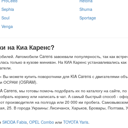
ProСeed
Retona
Sephia
Shuma
Soul
Sportage
Venga
и на Киа Каренс?
билей. Автомобили Carens завоевали популярность, так как встре
калась только в кузове минивэн. На КИА Каренс устанавливались к
атели.
 Вы можете купить поворотники для KIA Carens с двигателями объем
 и ОСРАМ (OSRAM).
A Carens, мы готовы помочь подобрать их по каталогу на сайте, п
собрать корзину или написать в чат. А самый быстрый способ - офо
от производителя на полгода или 20 000 км пробега. Самовывозом
ая, 25. В города Украины: Лисичанск, Харьков, Бровары, Полтава, 
ля
SKODA Fabia
,
OPEL Combo
или
TOYOTA Yaris
.