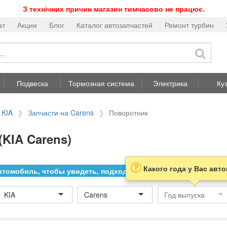
З технічних причин магазин тимчасово не працює.
ат
Акции
Блог
Каталог автозапчастей
Ремонт турбин
Подвеска
Тормозная система
Электрика
Ку
 KIA
Запчасти на Carens
Поворотник
(KIA Carens)
Какого года у Вас авт
томобиль, чтобы увидеть, подходит ли товар к нему
KIA
Carens