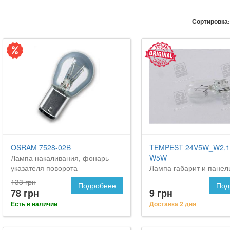
Сортировка:
OSRAM 7528-02B
TEMPEST 24V5W_W2,1
Лампа накаливания, фонарь
W5W
указателя поворота
Лампа габарит и панел
приборов w2,1x9,5d w5
133 грн
Подробнее
Под
<tempest>
78 грн
9 грн
Есть в наличии
Доставка 2 дня