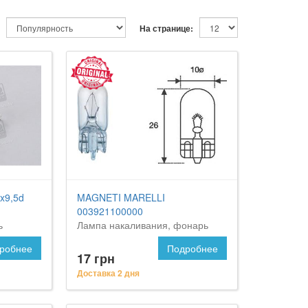
На странице:
x9,5d
MAGNETI MARELLI
003921100000
ь
Лампа накаливания, фонарь
w 24v 5w
освещения номерного знака
робнее
Подробнее
17 грн
Доставка 2 дня