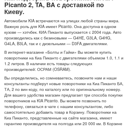
Picanto 2, TA, BA с доставкой по
Киеву.
Автомобили KIA встречаются на улицах любой страны мира.
Важную роль для KIA имеет Picanto. Она доступна в одном
кузове — хэтчбек. КИА Пиканто выпускается с 2004 года. Авто
производились как с безиновыми — G4HE, G3LA, G4HG,
G4LA, B3LA, так и с дизельными — D3FA двигателями.
В интернет-магазине «Болты и Гайки» Вы можете купить
поворотники на Киа Пиканто с двигателями объемом 1.0, 1.1 и
1.2 литров. В наличии есть товары следующих
производителей: ОСРАМ (OSRAM).
Вы определились, но сомневаетесь, позвоните нам и наши
консультанты подберут новые поворотники на Киа Пиканто БА,
ТА, 2 по вин-коду, по каталогу или по оригинальному номеру.
Для вашего удобства магазин предлагает три способа покупки
поворотников на KIA Picanto. Вы можете позвонить по
телефону, связаться в чате с нашим консультантом, либо
самостоятельно добавить товар в Корзину. Поворотники на
Киа Пиканто, представленные на сайте магазина, имеют
гарантию производителя на полгода или 20 000 км. В Корзине