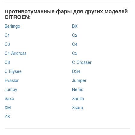
Противотуманные фары для других моделей
CITROEN:
Berlingo
BX
C1
C2
C3
C4
C4 Aircross
C5
C8
C-Crosser
C-Elysee
DS4
Evasion
Jumper
Jumpy
Nemo
Saxo
Xantia
XM
Xsara
ZX