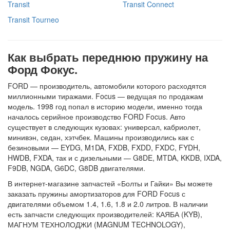
Transit
Transit Connect
Transit Tourneo
Как выбрать переднюю пружину на
Форд Фокус.
FORD — производитель, автомобили которого расходятся
миллионными тиражами. Focus — ведущая по продажам
модель. 1998 год попал в историю модели, именно тогда
началось серийное производство FORD Focus. Авто
существует в следующих кузовах: универсал, кабриолет,
минивэн, седан, хэтчбек. Машины производились как с
безиновыми — EYDG, M1DA, FXDB, FXDD, FXDC, FYDH,
HWDB, FXDA, так и с дизельными — G8DE, MTDA, KKDB, IXDA,
F9DB, NGDA, G6DC, G8DB двигателями.
В интернет-магазине запчастей «Болты и Гайки» Вы можете
заказать пружины амортизаторов для FORD Focus с
двигателями объемом 1.4, 1.6, 1.8 и 2.0 литров. В наличии
есть запчасти следующих производителей: КАЯБА (KYB),
МАГНУМ ТЕХНОЛОДЖИ (MAGNUM TECHNOLOGY),