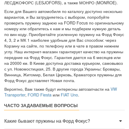
ЛЕСДЖОФОРС (LESJOFORS), а также МОНРО (MONROE).
Если для Вашего автомобиля по каталогу доступно несколько
вариантов, и Вы затрудняетесь с выбором, попробуйте
проверить пружину заднюю на FORD Focus по оригинальному
номеру или обратитесь к нам и мы подберем нужную деталь
по вин-коду. Приобретайте усиленную пружину на Форд Фокус
4, 3, 2 и МК 1 наиболее удобным для Вас способом: через
Корзину на сайте, по телефону или в чате в правом нижнем
углу. Наш интернет-магазин гарантирует качество на пружины
передние на Форд Фокус. Гарантия дается на 6 месяцев или
на 20000 км. В Киеве доступна доставка курьером, самовывоз
с ул. Новомостицкая, 25. В другие города Украины: Бровары,
Винница, Житомир, Белая Церковь, Краматорск пружины для
Форд Фокус доставляет Новая почта.
Вероятно, Вам также будут интересны автозапчасти на
VW
Transporter
,
FORD Fiesta
или
FIAT Uno
.
ЧАСТО ЗАДАВАЕМЫЕ ВОПРОСЫ
Какие бывают пружины на Форд Фокус?