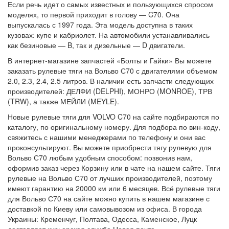
Если речь идет о самых известных и пользующихся спросом
моделях, то первой приходит в голову — C70. Она
выпускалась с 1997 года. Эта модель доступна в таких
кузовах: купе и кабриолет. На автомобили устанавливались
как безиновые — B, так и дизельные — D двигатели.
В интернет-магазине запчастей «Болты и Гайки» Вы можете
заказать рулевые тяги на Вольво С70 с двигателями объемом
2.0, 2.3, 2.4, 2.5 литров. В наличии есть запчасти следующих
производителей: ДЕЛФИ (DELPHI), МОНРО (MONROE), ТРВ
(TRW), а также МЕЙЛИ (MEYLE).
Новые рулевые тяги для VOLVO C70 на сайте подбираются по
каталогу, по оригинальному номеру. Для подбора по вин-коду,
свяжитесь с нашими менеджерами по телефону и они вас
проконсультируют. Вы можете приобрести тягу рулевую для
Вольво С70 любым удобным способом: позвонив нам,
оформив заказ через Корзину или в чате на нашем сайте. Тяги
рулевые на Вольво С70 от лучших производителей, поэтому
имеют гарантию на 20000 км или 6 месяцев. Всё рулевые тяги
для Вольво С70 на сайте можно купить в нашем магазине с
доставкой по Киеву или самовывозом из офиса. В города
Украины: Кременчуг, Полтава, Одесса, Каменское, Луцк