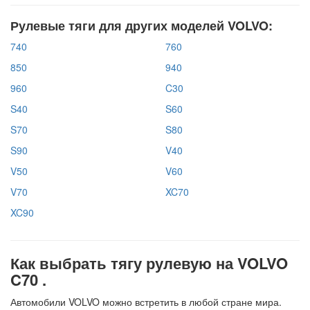
Рулевые тяги для других моделей VOLVO:
740
760
850
940
960
C30
S40
S60
S70
S80
S90
V40
V50
V60
V70
XC70
XC90
Как выбрать тягу рулевую на VOLVO
C70 .
Автомобили VOLVO можно встретить в любой стране мира.