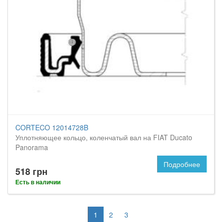
CORTECO 12014728B
Уплотняющее кольцо, коленчатый вал на FIAT Ducato
Panorama
Подробнее
518 грн
Есть в наличии
1
2
3