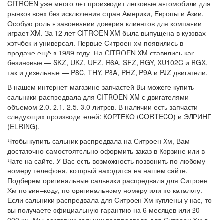
CITROEN уже много лет производит легковые автомобили для
рынков всех без исключения стран Америки, Европы и Азии.
Особую роль в завоевании доверия клиентов для компании
играет XM. За 12 лет CITROEN XM была выпущена в кузовах
хэтчбек и универсал. Первые Ситроен хм появились в
продаже ещё в 1989 году. На CITROEN XM ставились как
безиновые — SKZ, UKZ, UFZ, R6A, SFZ, RGY, XU102C и RGX,
так и дизельные — P8C, THY, P8A, PHZ, P9A и PJZ двигатели.
В нашем интернет-магазине запчастей Вы можете купить
сальники распредвала для CITROEN XM с двигателями
объемом 2.0, 2.1, 2.5, 3.0 литров. В наличии есть запчасти
следующих производителей: КОРТЕКО (CORTECO) и ЭЛРИНГ
(ELRING).
Чтобы купить сальник распредвала на Ситроен Хм, Вам
достаточно самостоятельно оформить заказ в Корзине или в
Чате на сайте. У Вас есть возможность позвонить по любому
номеру телефона, который находится на нашем сайте.
Подберем оригинальные сальники распредвала для Ситроен
Хм по вин–коду, по оригинальному номеру или по каталогу.
Если сальники распредвала для Ситроен Хм куплены у нас, то
вы получаете официальную гарантию на 6 месяцев или 20
000 км. Мы доставим сальник распредвала для Ситроен Хм в