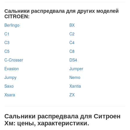
Сальники распредвала для других моделей
CITROEN:
Berlingo
BX
C1
C2
C3
C4
C5
C8
C-Crosser
DS4
Evasion
Jumper
Jumpy
Nemo
Saxo
Xantia
Xsara
ZX
Сальники распредвала для Ситроен
Хм: цены, характеристики.