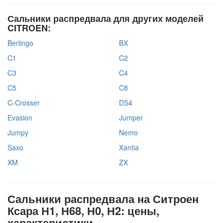
Сальники распредвала для других моделей
CITROEN:
Berlingo
BX
C1
C2
C3
C4
C5
C8
C-Crosser
DS4
Evasion
Jumper
Jumpy
Nemo
Saxo
Xantia
XM
ZX
Сальники распредвала на Ситроен
Ксара Н1, Н68, Н0, Н2: цены,
характеристики.