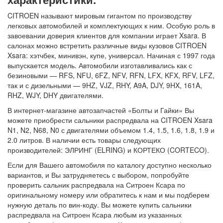
CITROEN называют мировым гигантом по производству
легковых автомобилей и комплектующих к ним. Особую роль в
завоевании доверия клиентов для компании играет Xsara. В
салонах можно встретить различные виды кузовов CITROEN
Xsara: хэтчбек, минивэн, купе, универсал. Начиная с 1997 года
выпускается модель. Автомобили изготавливались как с
безиновыми — RFS, NFU, 6FZ, NFV, RFN, LFX, KFX, RFV, LFZ,
так и с дизельными — 9HZ, VJZ, RHY, A9A, DJY, 9HX, 161A,
RHZ, WJY, DHY двигателями.
В интернет-магазине автозапчастей «Болты и Гайки» Вы
можете приобрести сальники распредвала на CITROEN Xsara
N1, N2, N68, N0 с двигателями объемом 1.4, 1.5, 1.6, 1.8, 1.9 и
2.0 литров. В наличии есть товары следующих
производителей: ЭЛРИНГ (ELRING) и КОРТЕКО (CORTECO).
Если для Вашего автомобиля по каталогу доступно несколько
вариантов, и Вы затрудняетесь с выбором, попробуйте
проверить сальник распредвала на Ситроен Ксара по
оригинальному номеру или обратитесь к нам и мы подберем
нужную деталь по вин-коду. Вы можете купить сальники
распредвала на Ситроен Ксара любым из указанных