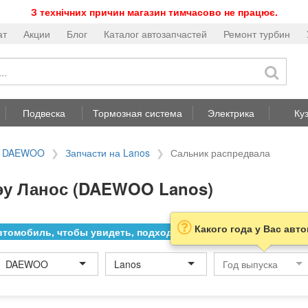
З технічних причин магазин тимчасово не працює.
ат
Акции
Блог
Каталог автозапчастей
Ремонт турбин
Подвеска
Тормозная система
Электрика
Ку
на DAEWOO
Запчасти на Lanos
Сальник распредвала
эу Ланос (DAEWOO Lanos)
Какого года у Вас авт
томобиль, чтобы увидеть, подходит ли товар к нему
DAEWOO
Lanos