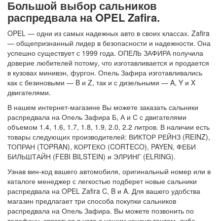
Большой выбор сальников
распредвала на OPEL Zafira.
OPEL — одни из самых надежных авто в своих классах. Zafira
— общепризнанный лидер в безопасности и надежности. Она
успешно существует с 1999 года. ОПЕЛЬ ЗАФИРА получила
доверие любителей потому, что изготавливается и продается
в кузовах минивэн, фургон. Опель Зафира изготавливались
как с безиновыми — B и Z, так и с дизельными — A, Y и X
двигателями.
В нашем интернет-магазине Вы можете заказать сальники
распредвала на Опель Зафира Б, А и С с двигателями
объемом 1.4, 1.6, 1.7, 1.8, 1.9, 2.0, 2.2 литров. В наличии есть
товары следующих производителей: ВИКТОР РЕЙНЗ (REINZ),
ТОПРАН (TOPRAN), КОРТЕКО (CORTECO), PAYEN, ФЕБИ
БИЛЬШТАЙН (FEBI BILSTEIN) и ЭЛРИНГ (ELRING).
Узнав вин-код вашего автомобиля, оригинальный номер или в
каталоге менеджер с легкостью подберет новые сальники
распредвала на OPEL Zafira C, B и A. Для вашего удобства
магазин предлагает три способа покупки сальников
распредвала на Опель Зафира. Вы можете позвонить по
телефону, связаться в чате с нашим консультантом, либо