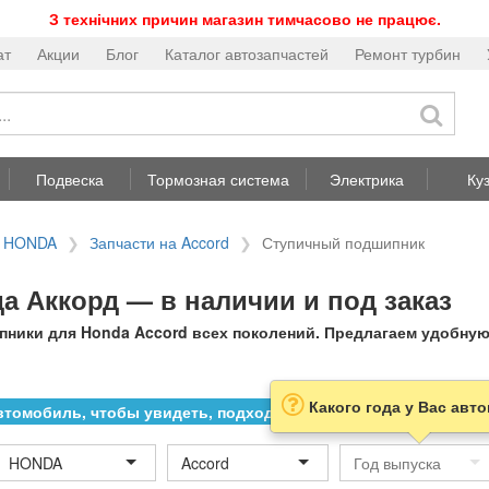
З технічних причин магазин тимчасово не працює.
ат
Акции
Блог
Каталог автозапчастей
Ремонт турбин
Подвеска
Тормозная система
Электрика
Ку
а HONDA
Запчасти на Accord
Ступичный подшипник
 Аккорд — в наличии и под заказ
ники для Honda Accord всех поколений. Предлагаем удобную 
Какого года у Вас авт
томобиль, чтобы увидеть, подходит ли товар к нему
HONDA
Accord