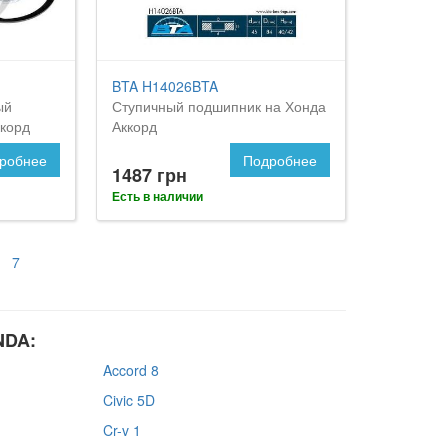
BTA H14026BTA
ый
Ступичный подшипник на Хонда
корд
Аккорд
робнее
Подробнее
1487 грн
Есть в наличии
7
NDA:
Accord 8
Civic 5D
Cr-v 1