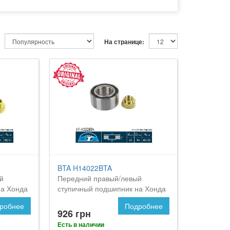
На странице:
BTA H14022BTA
й
Передний правый/левый
на Хонда
ступичный подшипник на Хонда
Аккорд
робнее
Подробнее
926 грн
Есть в наличии