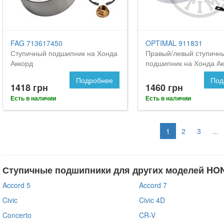
FAG 713617450
OPTIMAL 911831
Ступичный подшипник на Хонда
Правый/левый ступичн
Аккорд
подшипник на Хонда Ак
Подробнее
Под
1418 грн
1460 грн
Есть в наличии
Есть в наличии
1
2
3
...
Ступичные подшипники для других моделей HO
Accord 5
Accord 7
Civic
Civic 4D
Concerto
CR-V