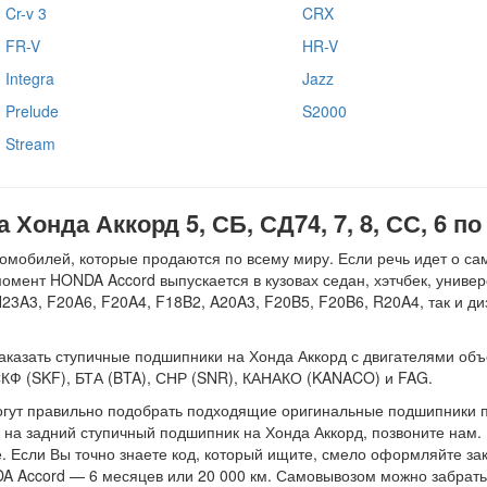
Cr-v 3
CRX
FR-V
HR-V
Integra
Jazz
Prelude
S2000
Stream
онда Аккорд 5, СБ, СД74, 7, 8, СС, 6 п
мобилей, которые продаются по всему миру. Если речь идет о са
омент HONDA Accord выпускается в кузовах седан, хэтчбек, универ
H23A3, F20A6, F20A4, F18B2, A20A3, F20B5, F20B6, R20A4, так и 
зать ступичные подшипники на Хонда Аккорд с двигателями объемом 1
СКФ (SKF), БТА (BTA), СНР (SNR), КАНАКО (KANACO) и FAG.
гут правильно подобрать подходящие оригинальные подшипники пе
на задний ступичный подшипник на Хонда Аккорд, позвоните нам. 
 Если Вы точно знаете код, который ищите, смело оформляйте зак
A Accord — 6 месяцев или 20 000 км. Самовывозом можно забрать