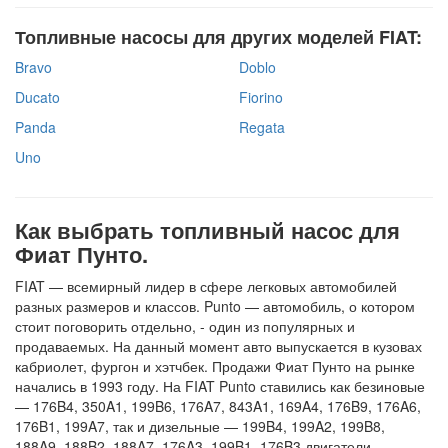
Топливные насосы для других моделей FIAT:
Bravo
Doblo
Ducato
Fiorino
Panda
Regata
Uno
Как выбрать топливный насос для
Фиат Пунто.
FIAT — всемирный лидер в сфере легковых автомобилей
разных размеров и классов. Punto — автомобиль, о котором
стоит поговорить отдельно, - один из популярных и
продаваемых. На данный момент авто выпускается в кузовах
кабриолет, фургон и хэтчбек. Продажи Фиат Пунто на рынке
начались в 1993 году. На FIAT Punto ставились как безиновые
— 176B4, 350A1, 199B6, 176A7, 843A1, 169A4, 176B9, 176A6,
176B1, 199A7, так и дизельные — 199B4, 199A2, 199B8,
188A9, 188B2, 188A7, 176A3, 199B1, 176B3 двигатели.