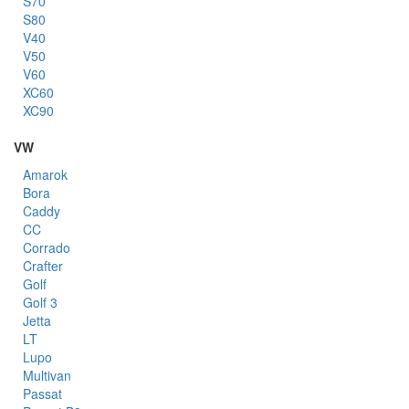
S70
S80
V40
V50
V60
XC60
XC90
VW
Amarok
Bora
Caddy
CC
Corrado
Crafter
Golf
Golf 3
Jetta
LT
Lupo
Multivan
Passat