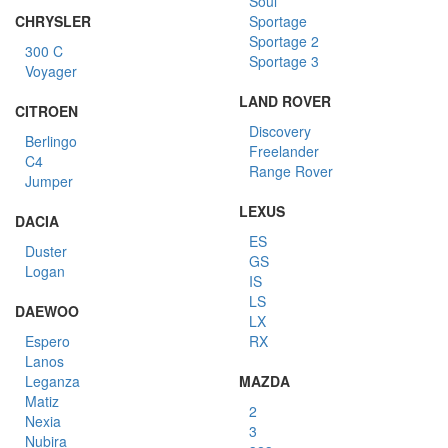
Soul
CHRYSLER
Sportage
Sportage 2
300 C
Sportage 3
Voyager
LAND ROVER
CITROEN
Discovery
Berlingo
Freelander
C4
Range Rover
Jumper
LEXUS
DACIA
ES
Duster
GS
Logan
IS
LS
DAEWOO
LX
Espero
RX
Lanos
Leganza
MAZDA
Matiz
2
Nexia
3
Nubira