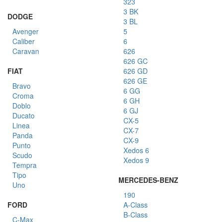
323
3 BK
DODGE
3 BL
Avenger
5
Caliber
6
Caravan
626
626 GC
FIAT
626 GD
626 GE
Bravo
6 GG
Croma
6 GH
Doblo
6 GJ
Ducato
CX-5
Linea
CX-7
Panda
CX-9
Punto
Xedos 6
Scudo
Xedos 9
Tempra
Tipo
MERCEDES-BENZ
Uno
190
FORD
A-Class
B-Class
C-Max