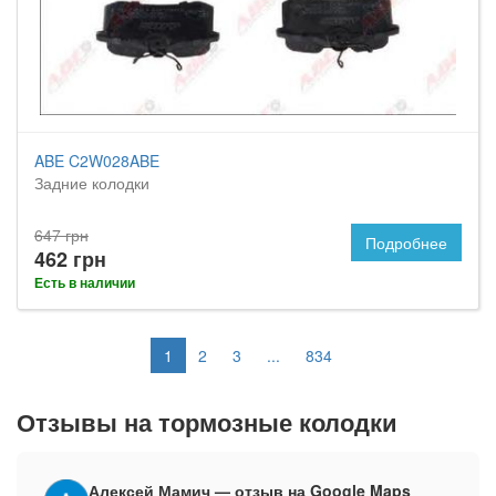
ABE C2W028ABE
Задние колодки
647 грн
Подробнее
462 грн
Есть в наличии
1
2
3
...
834
Отзывы на тормозные колодки
Алексей Мамич — отзыв на Google Maps