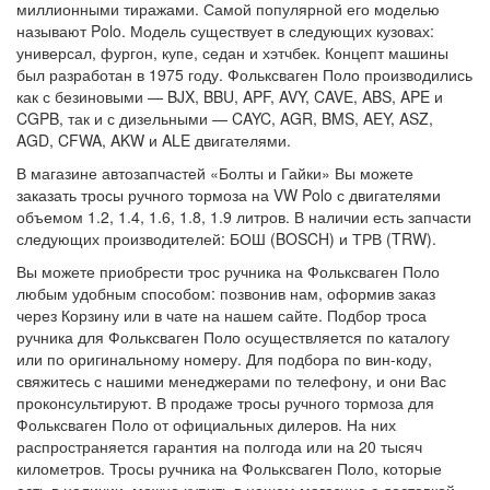
миллионными тиражами. Самой популярной его моделью
называют Polo. Модель существует в следующих кузовах:
универсал, фургон, купе, седан и хэтчбек. Концепт машины
был разработан в 1975 году. Фольксваген Поло производились
как с безиновыми — BJX, BBU, APF, AVY, CAVE, ABS, APE и
CGPB, так и с дизельными — CAYC, AGR, BMS, AEY, ASZ,
AGD, CFWA, AKW и ALE двигателями.
В магазине автозапчастей «Болты и Гайки» Вы можете
заказать тросы ручного тормоза на VW Polo с двигателями
объемом 1.2, 1.4, 1.6, 1.8, 1.9 литров. В наличии есть запчасти
следующих производителей: БОШ (BOSCH) и ТРВ (TRW).
Вы можете приобрести трос ручника на Фольксваген Поло
любым удобным способом: позвонив нам, оформив заказ
через Корзину или в чате на нашем сайте. Подбор троса
ручника для Фольксваген Поло осуществляется по каталогу
или по оригинальному номеру. Для подбора по вин-коду,
свяжитесь с нашими менеджерами по телефону, и они Вас
проконсультируют. В продаже тросы ручного тормоза для
Фольксваген Поло от официальных дилеров. На них
распространяется гарантия на полгода или на 20 тысяч
километров. Тросы ручника на Фольксваген Поло, которые