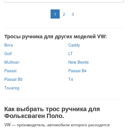
1
2
3
Тросы ручника для других моделей VW:
Bora
Caddy
Golf
LT
Multivan
New Beetle
Passat
Passat B4
Passat B5
T4
Touareg
Как выбрать трос ручника для
Фольксваген Поло.
VW — производитель, автомобили которого расходятся