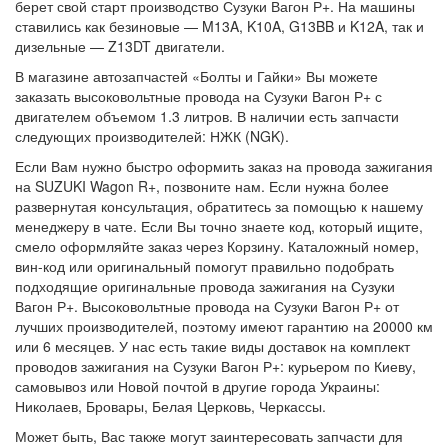
берет свой старт производство Сузуки Вагон Р+. На машины
ставились как безиновые — M13A, K10A, G13BB и K12A, так и
дизельные — Z13DT двигатели.
В магазине автозапчастей «Болты и Гайки» Вы можете
заказать высоковольтные провода на Сузуки Вагон Р+ с
двигателем объемом 1.3 литров. В наличии есть запчасти
следующих производителей: НЖК (NGK).
Если Вам нужно быстро оформить заказ на провода зажигания
на SUZUKI Wagon R+, позвоните нам. Если нужна более
развернутая консультация, обратитесь за помощью к нашему
менеджеру в чате. Если Вы точно знаете код, который ищите,
смело оформляйте заказ через Корзину. Каталожный номер,
вин-код или оригинальный помогут правильно подобрать
подходящие оригинальные провода зажигания на Сузуки
Вагон Р+. Высоковольтные провода на Сузуки Вагон Р+ от
лучших производителей, поэтому имеют гарантию на 20000 км
или 6 месяцев. У нас есть такие виды доставок на комплект
проводов зажигания на Сузуки Вагон Р+: курьером по Киеву,
самовывоз или Новой почтой в другие города Украины:
Николаев, Бровары, Белая Церковь, Черкассы.
Может быть, Вас также могут заинтересовать запчасти для