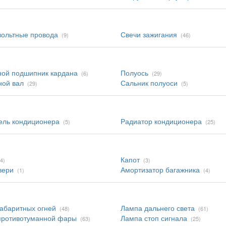
ольтные провода
Свечи зажигания
(9)
(46)
ной подшипник кардана
Полуось
(6)
(29)
ной вал
Сальник полуоси
(29)
(5)
ель кондиционера
Радиатор кондиционера
(5)
(25)
Капот
(4)
(3)
вери
Амортизатор багажника
(1)
(4)
абаритных огней
Лампа дальнего света
(48)
(61)
противотуманной фары
Лампа стоп сигнала
(63)
(25)