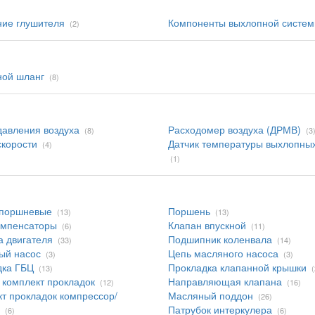
ие глушителя
Компоненты выхлопной систе
(2)
ной шланг
(8)
давления воздуха
Расходомер воздуха (ДРМВ)
(8)
(3
скорости
Датчик температуры выхлопных
(4)
(1)
 поршневые
Поршень
(13)
(13)
омпенсаторы
Клапан впускной
(6)
(11)
 двигателя
Подшипник коленвала
(33)
(14)
ый насос
Цепь масляного насоса
(3)
(3)
дка ГБЦ
Прокладка клапанной крышки
(13)
(
комплект прокладок
Направляющая клапана
(12)
(16)
т прокладок компрессор/
Масляный поддон
(26)
Патрубок интеркулера
(6)
(6)