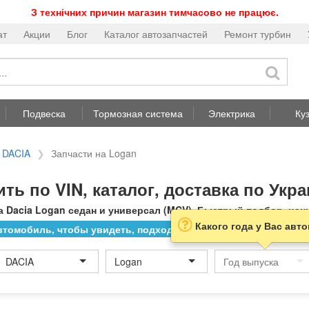
З технічних причин магазин тимчасово не працює.
ат
Акции
Блог
Каталог автозапчастей
Ремонт турбин
Подвеска
Тормозная система
Электрика
Ку
 DACIA
Запчасти на Logan
ить по VIN, каталог, доставка по Укр
 Dacia Logan седан и универсал (MCV). Быстрый подбор, цены
Какого года у Вас авт
томобиль, чтобы увидеть, подходит ли товар к нему
DACIA
Logan