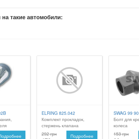
и на такие автомобили:
02B
ELRING 825.042
SWAG 99 90
вания,
Комплект прокладок,
Болт для кр
еля
стержень клапана
колеса
292 грн
153 грн
Подробнее
Подробнее