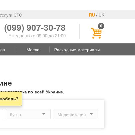
Услуги СТО
RU
/
UK
(099) 907-30-78
0
Ежедневно с 09:00 до 21:00
зов
Масла
Расходные материалы
аине
 и доставка по всей Украине.
омобиль?