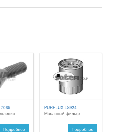
 7065
PURFLUX LS924
епления
Масляный фильтр
Подробнее
Подробнее