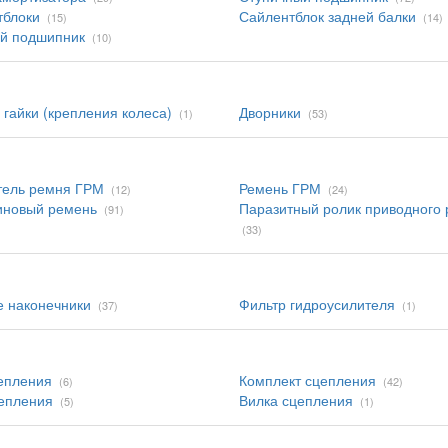
тблоки
Сайлентблок задней балки
(15)
(14)
й подшипник
(10)
 гайки (крепления колеса)
Дворники
(1)
(53)
тель ремня ГРМ
Ремень ГРМ
(12)
(24)
иновый ремень
Паразитный ролик приводного
(91)
(33)
 наконечники
Фильтр гидроусилителя
(37)
(1)
епления
Комплект сцепления
(6)
(42)
епления
Вилка сцепления
(5)
(1)