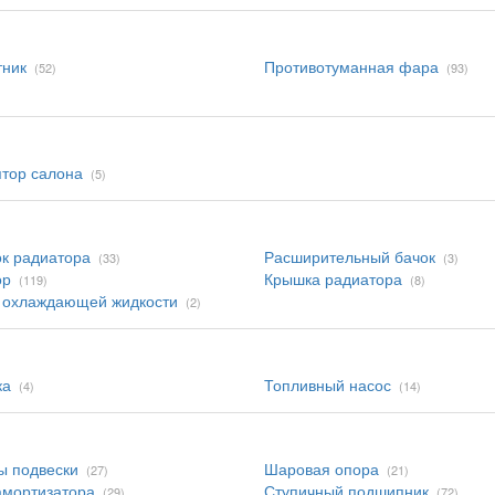
тник
Противотуманная фара
(52)
(93)
тор салона
(5)
к радиатора
Расширительный бачок
(33)
(3)
ор
Крышка радиатора
(119)
(8)
 охлаждающей жидкости
(2)
ка
Топливный насос
(4)
(14)
ы подвески
Шаровая опора
(27)
(21)
амортизатора
Ступичный подшипник
(29)
(72)