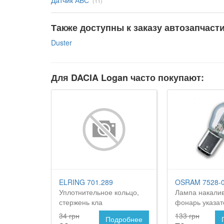
Датчик АБС
(11)
Также доступны к заказу автозапчаст
Duster
Для DACIA Logan часто покупают:
ELRING 701.289
OSRAM 7528-
Уплотнительное кольцо,
Лампа накали
стержень кла
фонарь указат
поворота
34 грн
133 грн
Подробнее