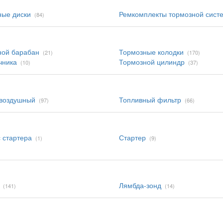
ные диски
Ремкомплекты тормозной сист
(84)
ной барабан
Тормозные колодки
(21)
(170)
чника
Тормозной цилиндр
(10)
(37)
 воздушный
Топливный фильтр
(97)
(66)
 стартера
Стартер
(1)
(9)
Лямбда-зонд
(141)
(14)