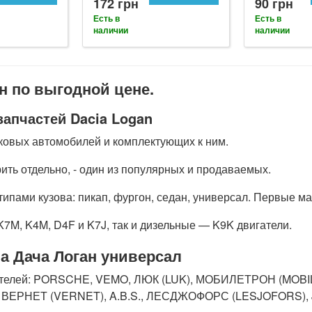
172 грн
90 грн
Есть в
Есть в
наличии
наличии
н по выгодной цене.
запчастей Dacia Logan
ковых автомобилей и комплектующих к ним.
ить отдельно, - один из популярных и продаваемых.
типами кузова: пикап, фургон, седан, универсал. Первые м
7M, K4M, D4F и K7J, так и дизельные — K9K двигатели.
а Дача Логан универсал
дителей: PORSCHE, VEMO, ЛЮК (LUK), МОБИЛЕТРОН (MOBI
), ВЕРНЕТ (VERNET), A.B.S., ЛЕСДЖОФОРС (LESJOFORS),