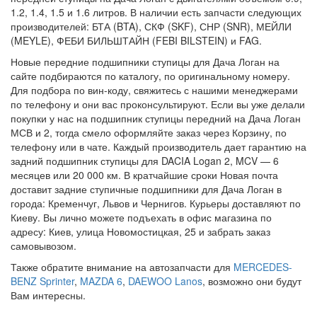
1.2, 1.4, 1.5 и 1.6 литров. В наличии есть запчасти следующих
производителей: БТА (BTA), СКФ (SKF), СНР (SNR), МЕЙЛИ
(MEYLE), ФЕБИ БИЛЬШТАЙН (FEBI BILSTEIN) и FAG.
Новые передние подшипники ступицы для Дача Логан на
сайте подбираются по каталогу, по оригинальному номеру.
Для подбора по вин-коду, свяжитесь с нашими менеджерами
по телефону и они вас проконсультируют. Если вы уже делали
покупки у нас на подшипник ступицы передний на Дача Логан
МСВ и 2, тогда смело оформляйте заказ через Корзину, по
телефону или в чате. Каждый производитель дает гарантию на
задний подшипник ступицы для DACIA Logan 2, MCV — 6
месяцев или 20 000 км. В кратчайшие сроки Новая почта
доставит задние ступичные подшипники для Дача Логан в
города: Кременчуг, Львов и Чернигов. Курьеры доставляют по
Киеву. Вы лично можете подъехать в офис магазина по
адресу: Киев, улица Новомостицкая, 25 и забрать заказ
самовывозом.
Также обратите внимание на автозапчасти для
MERCEDES-
BENZ Sprinter
,
MAZDA 6
,
DAEWOO Lanos
, возможно они будут
Вам интересны.