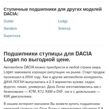
Ступичные подшипники для других моделей
DACIA:
Duster
Lodgy
Sandero
Solenza
Supernova
Подшипники ступицы для DACIA
Logan по выгодной цене.
Автомобили DACIA можно приобрести в любой стране мира.
Logan завоевала хорошую репутацию на рынке. Старт продаж
произошел в 2004 году. Как и другие автомобили-конкуренты,
ДАЧА ЛОГАН выпускалась в 2-3 вариантах кузова: седан,
фургон, пикап, универсал. Дача Логан изготавливались как с
безиновыми — K7M, K7J, K4M и D4F, так и с дизельными —
K9K двигателями.
В нашем интернет-магазине Вы можете купить подшипники
передней ступицы на Дача Логан с двигателями объемом 0.9,