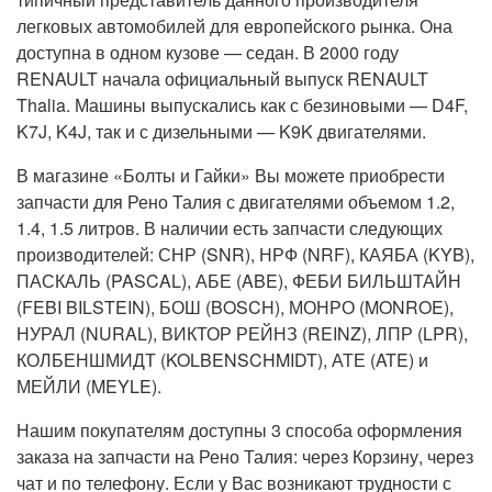
легковых автомобилей для европейского рынка. Она
доступна в одном кузове — седан. В 2000 году
RENAULT начала официальный выпуск RENAULT
Thalia. Машины выпускались как с безиновыми — D4F,
K7J, K4J, так и с дизельными — K9K двигателями.
В магазине «Болты и Гайки» Вы можете приобрести
запчасти для Рено Талия с двигателями объемом 1.2,
1.4, 1.5 литров. В наличии есть запчасти следующих
производителей: СНР (SNR), НРФ (NRF), КАЯБА (KYB),
ПАСКАЛЬ (PASCAL), АБЕ (ABE), ФЕБИ БИЛЬШТАЙН
(FEBI BILSTEIN), БОШ (BOSCH), МОНРО (MONROE),
НУРАЛ (NURAL), ВИКТОР РЕЙНЗ (REINZ), ЛПР (LPR),
КОЛБЕНШМИДТ (KOLBENSCHMIDT), АТЕ (ATE) и
МЕЙЛИ (MEYLE).
Нашим покупателям доступны 3 способа оформления
заказа на запчасти на Рено Талия: через Корзину, через
чат и по телефону. Если у Вас возникают трудности с