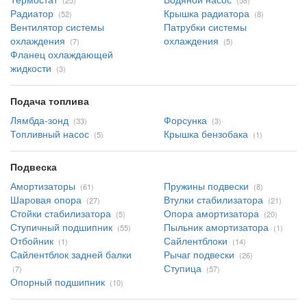
(25)
(58)
Радиатор
Крышка радиатора
(52)
(8)
Вентилятор системы
Патрубки системы
охлаждения
охлаждения
(7)
(5)
Фланец охлаждающей
жидкости
(3)
Подача топлива
Лямбда-зонд
Форсунка
(33)
(3)
Топливный насос
Крышка бензобака
(5)
(1)
Подвеска
Амортизаторы
Пружины подвески
(61)
(8)
Шаровая опора
Втулки стабилизатора
(27)
(21)
Стойки стабилизатора
Опора амортизатора
(5)
(20)
Ступичный подшипник
Пыльник амортизатора
(55)
(1)
Отбойник
Сайлентблоки
(1)
(14)
Сайлентблок задней балки
Рычаг подвески
(26)
Ступица
(7)
(57)
Опорный подшипник
(10)