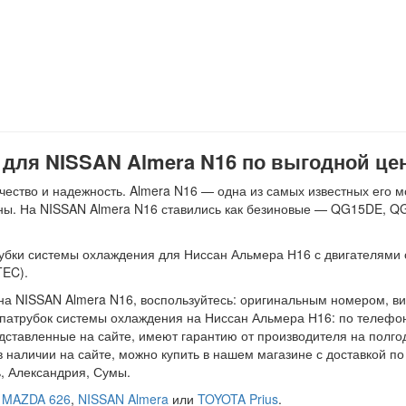
для NISSAN Almera N16 по выгодной цен
ество и надежность. Almera N16 — одна из самых известных его м
ины. На NISSAN Almera N16 ставились как безиновые — QG15DE, Q
убки системы охлаждения для Ниссан Альмера Н16 с двигателями об
EC).
на NISSAN Almera N16, воспользуйтесь: оригинальным номером, в
патрубок системы охлаждения на Ниссан Альмера Н16: по телефону,
ставленные на сайте, имеют гарантию от производителя на полгод
 наличии на сайте, можно купить в нашем магазине с доставкой п
ь, Александрия, Сумы.
я
MAZDA 626
,
NISSAN Almera
или
TOYOTA Prius
.