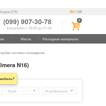
Услуги СТО
RU
/
UK
(099) 907-30-78
0
Ежедневно с 09:00 до 21:00
зов
Масла
Расходные материалы
трубки системы охлаждения
lmera N16)
омобиль?