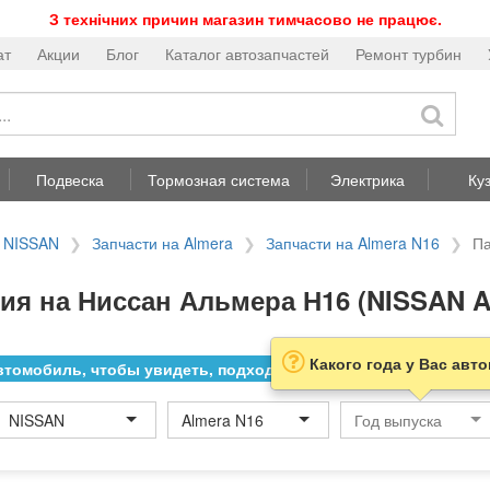
З технічних причин магазин тимчасово не працює.
ат
Акции
Блог
Каталог автозапчастей
Ремонт турбин
Подвеска
Тормозная система
Электрика
Ку
а NISSAN
Запчасти на Almera
Запчасти на Almera N16
Па
я на Ниссан Альмера Н16 (NISSAN A
Какого года у Вас авт
томобиль, чтобы увидеть, подходит ли товар к нему
NISSAN
Almera N16