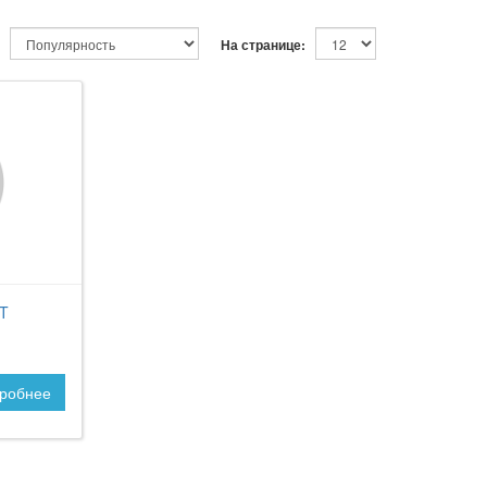
На странице:
T
робнее