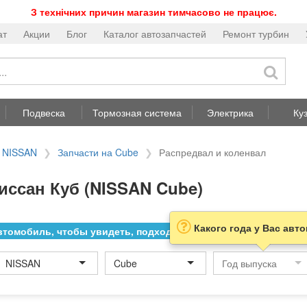
З технічних причин магазин тимчасово не працює.
ат
Акции
Блог
Каталог автозапчастей
Ремонт турбин
Подвеска
Тормозная система
Электрика
Ку
а NISSAN
Запчасти на Cube
Распредвал и коленвал
иссан Куб (NISSAN Cube)
Какого года у Вас авт
томобиль, чтобы увидеть, подходит ли товар к нему
NISSAN
Cube