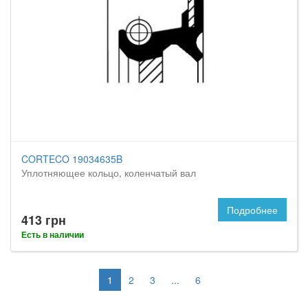
CORTECO 19034635B
Уплотняющее кольцо, коленчатый вал
Подробнее
413 грн
Есть в наличии
1
2
3
...
6