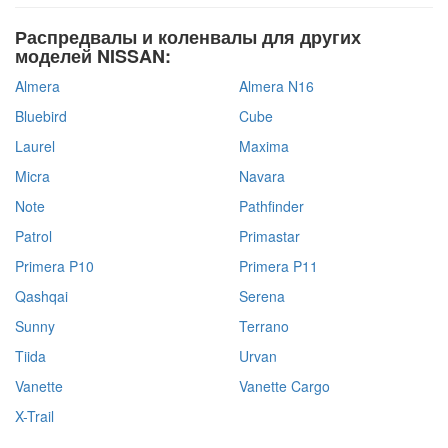
Распредвалы и коленвалы для других
моделей NISSAN:
Almera
Almera N16
Bluebird
Cube
Laurel
Maxima
Micra
Navara
Note
Pathfinder
Patrol
Primastar
Primera P10
Primera P11
Qashqai
Serena
Sunny
Terrano
Tiida
Urvan
Vanette
Vanette Cargo
X-Trail