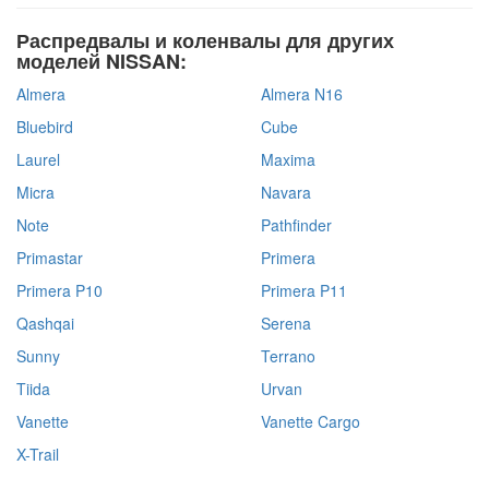
Распредвалы и коленвалы для других
моделей NISSAN:
Almera
Almera N16
Bluebird
Cube
Laurel
Maxima
Micra
Navara
Note
Pathfinder
Primastar
Primera
Primera P10
Primera P11
Qashqai
Serena
Sunny
Terrano
Tiida
Urvan
Vanette
Vanette Cargo
X-Trail