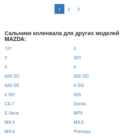
1
2
3
Сальники коленвала для других моделей
MAZDA:
121
2
3
323
5
6
626 GC
626 GD
626 GE
6 GG
6 GH
929
CX-7
Demio
E-Serie
MPV
MX-3
MX-5
MX-6
Premacy