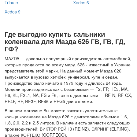
Tribute
Xedos 6
Xedos 9
Где выгодно купить сальники
коленвала для Мазда 626 ГВ, ГВ, ГД,
ГФ?
MAZDA — довольно популярный производитель автомобилей,
которые продаются по всему миру. 626 - известный в Украине
представитель этой марки. На данный момент Мазда 626
выпускается в кузовах хэтчбек, универсал, купе и седан.
Производство было начато в 1979 году и длилось 24 года.
Модели производились как с безиновыми — F2, FP, HE3, MA,
H6, KL, F2L1, NA, FS и F6, так и с дизельными — RF-N, RF-CX,
RF4F, RF, RF3F, RF46 и RFG5 двигателями.
В нашем магазине Вы можете заказать уплотнительные
кольца коленвала на Мазда 626 с двигателями объемом 1.6,
1.8, 2.0, 2.2 и 2.5 литров. В наличии есть запчасти следующих
производителей: ВИКТОР РЕЙНЗ (REINZ), ЭЛРИНГ (ELRING),
а также КОРТЕКО (CORTECO).