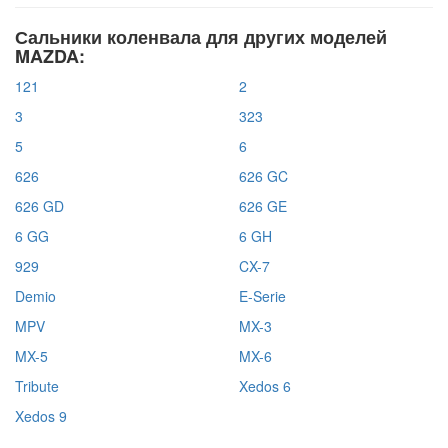
Сальники коленвала для других моделей
MAZDA:
121
2
3
323
5
6
626
626 GC
626 GD
626 GE
6 GG
6 GH
929
CX-7
Demio
E-Serie
MPV
MX-3
MX-5
MX-6
Tribute
Xedos 6
Xedos 9