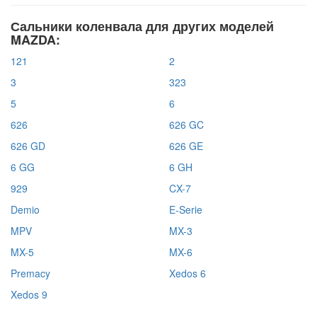
Сальники коленвала для других моделей
MAZDA:
121
2
3
323
5
6
626
626 GC
626 GD
626 GE
6 GG
6 GH
929
CX-7
Demio
E-Serie
MPV
MX-3
MX-5
MX-6
Premacy
Xedos 6
Xedos 9