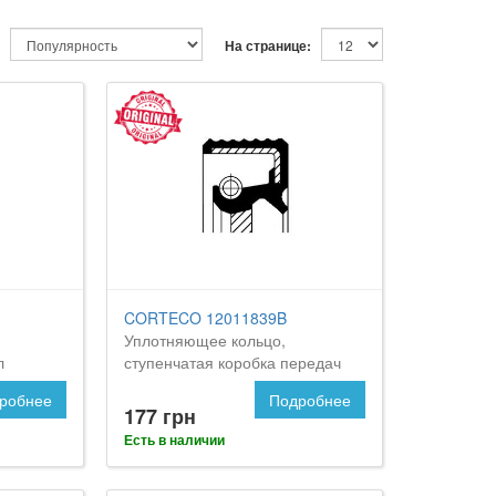
На странице:
CORTECO 12011839B
Уплотняющее кольцо,
л
ступенчатая коробка передач
робнее
Подробнее
177 грн
Есть в наличии