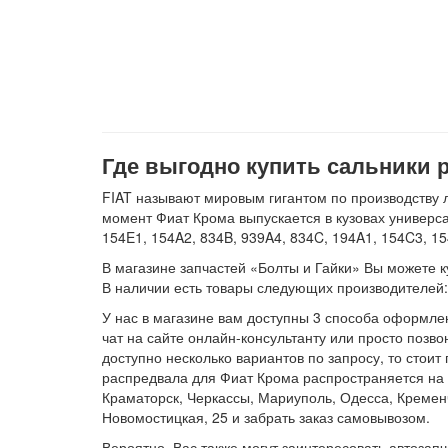
Где выгодно купить сальники 
FIAT называют мировым гигантом по производству 
момент Фиат Крома выпускается в кузовах универса
154E1, 154A2, 834B, 939A4, 834C, 194A1, 154C3, 15
В магазине запчастей «Болты и Гайки» Вы можете куп
В наличии есть товары следующих производителе
У нас в магазине вам доступны 3 способа оформле
чат на сайте онлайн-консультанту или просто позв
доступно несколько вариантов по запросу, то стои
распредвала для Фиат Крома распространяется на 6
Краматорск, Черкассы, Мариуполь, Одесса, Кременч
Новомостицкая, 25 и забрать заказ самовывозом.
Вероятно, Вас также могут заинтересовать автозап