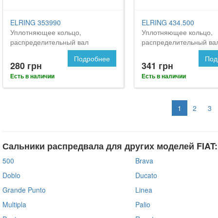
ELRING 353990
ELRING 434.500
Уплотняющее кольцо,
Уплотняющее кольцо,
распределительный вал
распределительный ва
Подробнее
Под
280 грн
341 грн
Есть в наличии
Есть в наличии
1
2
3
Сальники распредвала для других моделей FIAT:
500
Brava
Doblo
Ducato
Grande Punto
Linea
Multipla
Palio