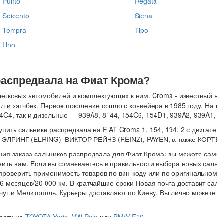
Punto
Regata
Seicento
Siena
Tempra
Tipo
Uno
распредвала на Фиат Крома?
легковых автомобилей и комплектующих к ним. Croma - известный в
л и хэтчбек. Первое поколение сошло с конвейера в 1985 году. Н
4C4, так и дизельные — 939A8, 8144, 154C6, 154D1, 939A2, 939A1,
ить сальники распредвала на FIAT Croma 1, 154, 194, 2 с двигателям
й: ЭЛРИНГ (ELRING), ВИКТОР РЕЙНЗ (REINZ), PAYEN, а также КОР
ния заказа сальников распредвала для Фиат Крома: вы можете само
онить нам. Если вы сомневаетесь в правильности выбора новых сал
т проверить применимость товаров по вин-коду или по оригинальном
 месяцев/20 000 км. В кратчайшие сроки Новая почта доставит са
уг и Мелитополь. Курьеры доставляют по Киеву. Вы лично можете 
части на
TOYOTA Yaris
,
VW Polo
или
BMW E30
.