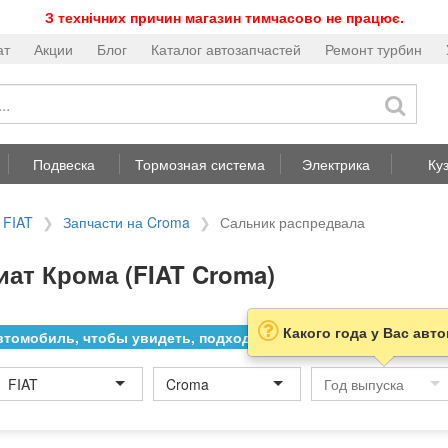
З технічних причин магазин тимчасово не працює.
ат
Акции
Блог
Каталог автозапчастей
Ремонт турбин
Подвеска
Тормозная система
Электрика
Ку
 FIAT
Запчасти на Croma
Сальник распредвала
ат Крома (FIAT Croma)
Какого года у Вас авт
томобиль, чтобы увидеть, подходит ли товар к нему
FIAT
Croma