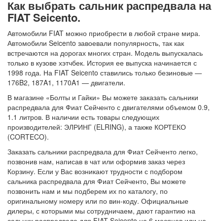
Как выбрать сальник распредвала на
FIAT Seicento.
Автомобили FIAT можно приобрести в любой стране мира.
Автомобили Seicento завоевали популярность, так как
встречаются на дорогах многих стран. Модель выпускалась
только в кузове хэтчбек. История ее выпуска начинается с
1998 года. На FIAT Seicento ставились только безиновые —
176B2, 187A1, 1170A1 — двигатели.
В магазине «Болты и Гайки» Вы можете заказать сальники
распредвала для Фиат Сейченто с двигателями объемом 0.9,
1.1 литров. В наличии есть товары следующих
производителей: ЭЛРИНГ (ELRING), а также КОРТЕКО
(CORTECO).
Заказать сальники распредвала для Фиат Сейченто легко,
позвонив нам, написав в чат или оформив заказ через
Корзину. Если у Вас возникают трудности с подбором
сальника распредвала для Фиат Сейченто, Вы можете
позвонить нам и мы подберем их по каталогу, по
оригинальному номеру или по вин-коду. Официальные
дилеры, с которыми мы сотрудничаем, дают гарантию на
сальник распредвала для FIAT Seicento на 6 месяцев или на