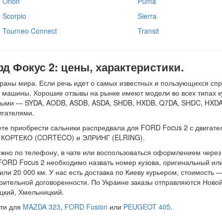
Orion
Puma
Scorpio
Sierra
Tourneo Connect
Transit
д Фокус 2: цены, характеристики.
аны мира. Если речь идет о самых известных и пользующихся спр
о машины. Хорошие отзывы на рынке имеют модели во всех типах кузо
новыми — SYDA, AODB, ASDB, ASDA, SHDB, HXDB, Q7DA, SHDC, HXDA
гателями.
е приобрести сальники распредвала для FORD Focus 2 с двигателям
й: КОРТЕКО (CORTECO) и ЭЛРИНГ (ELRING).
жно по телефону, в чате или воспользоваться оформлением через 
FORD Focus 2 необходимо назвать номер кузова, оригинальный ил
ли 20 000 км. У нас есть доставка по Киеву курьером, стоимость 
рительной договоренности. По Украине заказы отправляются Ново
цкий, Хмельницкий.
сти для
MAZDA 323
,
FORD Fusion
или
PEUGEOT 405
.