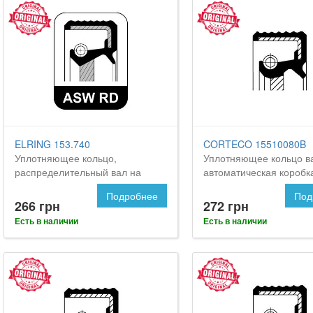
ELRING 153.740
CORTECO 15510080B
Уплотняющее кольцо,
Уплотняющее кольцо в
распределительный вал на
автоматическая коробк
FORD Focus 2
передач на Форд Фокус
Подробнее
Под
266 грн
272 грн
Есть в наличии
Есть в наличии