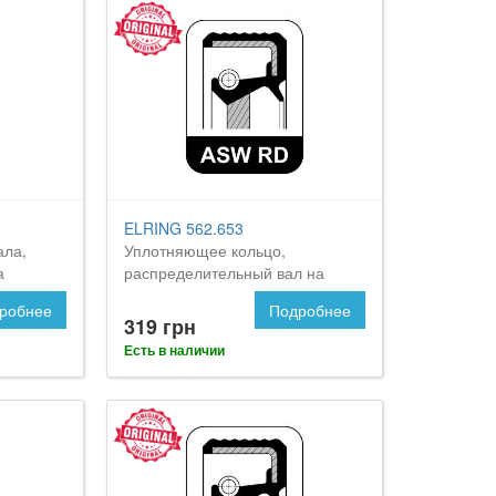
ELRING 562.653
ала,
Уплотняющее кольцо,
а
распределительный вал на
 2
FORD Focus 2
робнее
Подробнее
319 грн
Есть в наличии