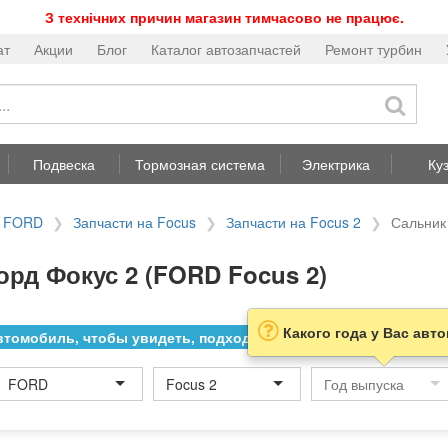
З технічних причин магазин тимчасово не працює.
ат
Акции
Блог
Каталог автозапчастей
Ремонт турбин
Подвеска
Тормозная система
Электрика
Ку
а FORD
Запчасти на Focus
Запчасти на Focus 2
Сальник
рд Фокус 2 (FORD Focus 2)
Какого года у Вас авт
томобиль, чтобы увидеть, подходит ли товар к нему
FORD
Focus 2