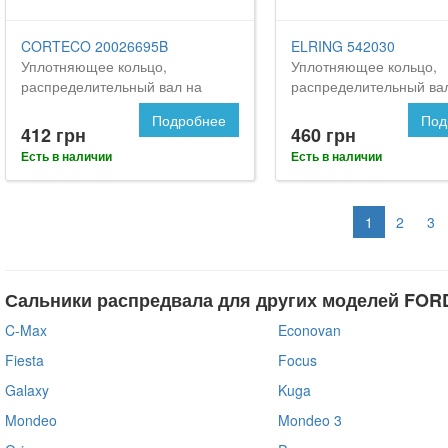
CORTECO 20026695B
ELRING 542030
Уплотняющее кольцо,
Уплотняющее кольцо,
распределительный вал на
распределительный ва
FORD Focus 2
Форд Фокус 2
Подробнее
Под
412 грн
460 грн
Есть в наличии
Есть в наличии
1
2
3
Сальники распредвала для других моделей FOR
C-Max
Econovan
Fiesta
Focus
Galaxy
Kuga
Mondeo
Mondeo 3