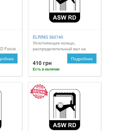
ELRING 362740
Уплотняющее кольцо,
RD Focus
распределительный вал на
Форд Фокус 2
робнее
Подробнее
410 грн
Есть в наличии