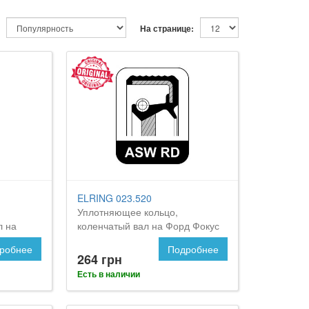
На странице:
ELRING 023.520
Уплотняющее кольцо,
л на
коленчатый вал на Форд Фокус
2
робнее
Подробнее
264 грн
Есть в наличии