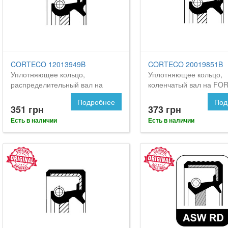
CORTECO 12013949B
CORTECO 20019851B
Уплотняющее кольцо,
Уплотняющее кольцо,
распределительный вал на
коленчатый вал на FO
Форд Фокус 2
2
Подробнее
Под
351 грн
373 грн
Есть в наличии
Есть в наличии