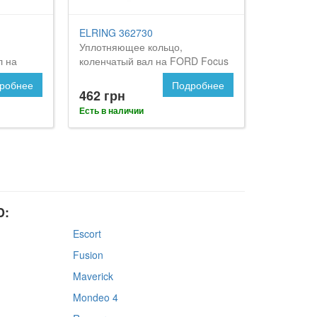
ELRING 362730
Уплотняющее кольцо,
л на
коленчатый вал на FORD Focus
2
робнее
Подробнее
462 грн
Есть в наличии
D:
Escort
Fusion
Maverick
Mondeo 4