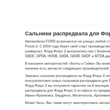
Сальники распредвала для Фор
Автомобили FORD встречаются на улицах любой стр
Focus 2. С 2004 года берет свой старт производств
универсал. Форд Фокус 2 выпускались как с бези
G8DE, GPDA, HHDB, G8DA, G6DB, G8DF и MTDA дви
В магазине автозапчастей «Болты и Гайки» Вы может
наличии есть запчасти следующих производителе
Заказать сальники распредвала на Форд Фокус 2 мо
консультантами новых сальников распредвала для 
Форд Фокус 2 вы получаете гарантию на 6 месяцев и
распредвала для Форд Фокус 2 из офиса по предва
Ивано-Франковск, Бердянск, Мелитополь, Кропивни
Может быть, Вас также могут заинтересовать запча