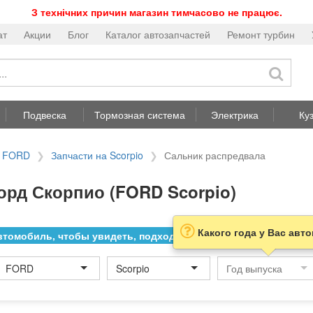
З технічних причин магазин тимчасово не працює.
ат
Акции
Блог
Каталог автозапчастей
Ремонт турбин
Подвеска
Тормозная система
Электрика
Ку
а FORD
Запчасти на Scorpio
Сальник распредвала
орд Скорпио (FORD Scorpio)
Какого года у Вас авт
томобиль, чтобы увидеть, подходит ли товар к нему
FORD
Scorpio