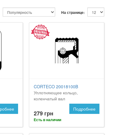
На странице:
CORTECO 20018100B
Уплотняющее кольцо,
коленчатый вал
робнее
Подробнее
279 грн
Есть в наличии